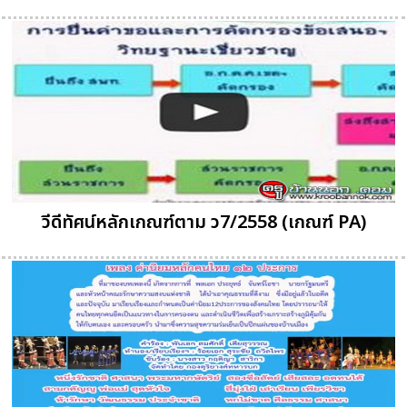
วีดีทัศน์หลักเกณฑ์ตาม ว7/2558 (เกณฑ์ PA)