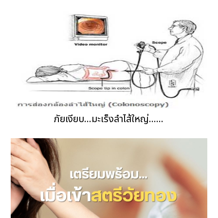
ภัยเงียบ...มะเร็งลำไส้ใหญ่......