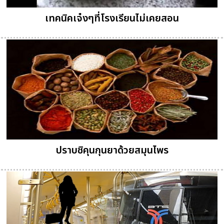
เทคนิคเจ๋งๆที่โรงเรียนไม่เคยสอน
ปราบชิคุนกุนยาด้วยสมุนไพร