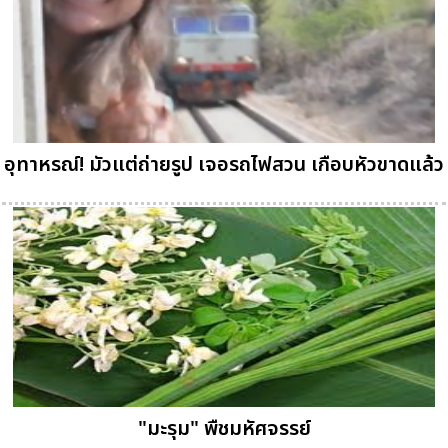
อุทาหรณ์! มัวแต่ถ่ายรูป เจอรถไฟสวน เกือบหัวขาดแล้ว
"มะรุม" พืชมหัศจรรย์