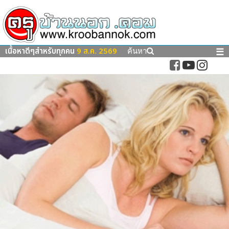
เนื้อหาดีๆสำหรับทุกคน
9 ส.ค. 2569
☰
ค้นหา