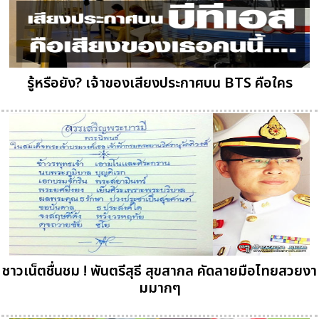
รู้หรือยัง? เจ้าของเสียงประกาศบน BTS คือใคร
ชาวเน็ตชื่นชม ! พันตรีสุธี สุขสากล คัดลายมือไทยสวยงา
มมากๆ