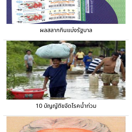
ผลสลากกินแบ่งรัฐบาล
10 บัญญัติขจัดโรคน้ำท่วม