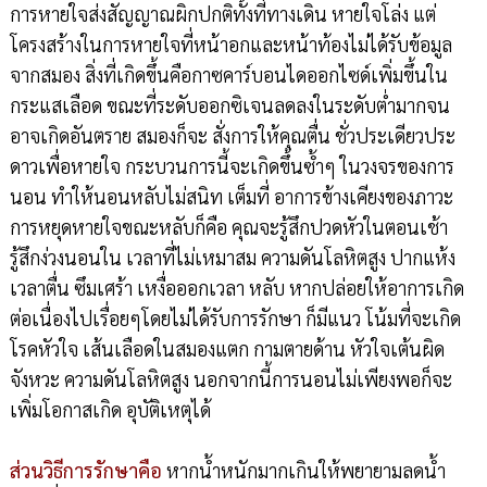
การหายใจส่งสัญญาณผิกปกติทั้งที่ทางเดิน หายใจโล่ง แต่
โครงสร้างในการหายใจที่หน้าอกและหน้าท้องไม่ได้รับข้อมูล
จากสมอง สิ่งที่เกิดขึ้นคือกาซคาร์บอนไดออกไซด์เพิ่มขึ้นใน
กระแสเลือด ขณะที่ระดับออกซิเจนลดลงในระดับต่ำมากจน
อาจเกิดอันตราย สมองก็จะ สั่งการให้คุณตื่น ชั่วประเดียวประ
ดาวเพื่อหายใจ กระบวนการนี้จะเกิดขึ้นซ้ำๆ ในวงจรของการ
นอน ทำให้นอนหลับไม่สนิท เต็มที่ อาการข้างเคียงของภาวะ
การหยุดหายใจขณะหลับก็คือ คุณจะรู้สึกปวดหัวในตอนเช้า
รู้สึกง่วงนอนใน เวลาที่ไม่เหมาสม ความดันโลหิตสูง ปากแห้ง
เวลาตื่น ซึมเศร้า เหงื่อออกเวลา หลับ หากปล่อยให้อาการเกิด
ต่อเนื่องไปเรื่อยๆโดยไม่ได้รับการรักษา ก็มีแนว โน้มที่จะเกิด
โรคหัวใจ เส้นเลือดในสมองแตก กามตายด้าน หัวใจเต้นผิด
จังหวะ ความดันโลหิตสูง นอกจากนี้การนอนไม่เพียงพอก็จะ
เพิ่มโอกาสเกิด อุบัติเหตุได้
ส่วนวิธีการรักษาคือ
หากน้ำหนักมากเกินให้พยายามลดน้ำ