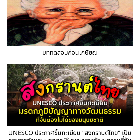
บททดสอบก่อนเกษียณ
UNESCO ประกาศขึ้นทะเบียน "สงกรานต์ไทย" เป็น