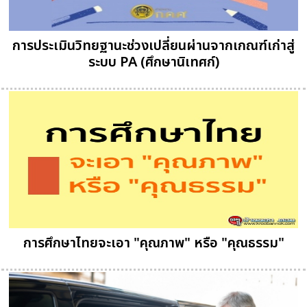
การประเมินวิทยฐานะช่วงเปลี่ยนผ่านจากเกณฑ์เก่าสู่
ระบบ PA (ศึกษานิเทศก์)
การศึกษาไทยจะเอา "คุณภาพ" หรือ "คุณธรรม"