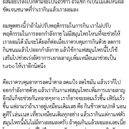
ผสมอะไรลงไปก็ตามจะเป็นถั่วขาว ถั่วแขก ก็เป็นไม่ได้เห็นผล
ชัดเจนขนาดที่ว่าเรากินแล้วเราผอมลง
ผมพูดตรงนี้ว่าถ้าไม่ปรับพฤติกรรมในการกิน เราไม่ปรับ
พฤติกรรมในการออกกำลังกาย ไม่มีสมุนไพรไหนที่จะช่วยให้
เราผอมได้ มันจะได้ผลก็ต่อเมื่อเราควบคุมการกินด้วย ลดการ
กินขนมแล้วไปออกกำลังกาย แล้วใช้กาแฟสมุนไพรนี้ไปใช้
เสริมไปช่วยเร่งอัตราการเผาผลาญเพิ่มเหมือนมาช่วยเป็น
turbo ให้เราอีกนิดนึง
คือเราควบคุมอาหารลดน้ำตาล ลดแป้ง ลดไขมัน แล้วเราก็ไป
ออกกำลังกายด้วย แล้วเรากินกาแฟสมุนไพรเพิ่มการเผาผลาญ
อีกมันก็จะช่วยกันหลายๆทาง เราก็อาจจะผอมเร็วขึ้น เฟิร์มเร็ว
ขึ้น แต่ถามว่าถ้าเราอยู่เหมือนเดิมเลย คือ กินข้าวตามปกติ นอน
ดูทีวี เล่นเนต เที่ยวเหมือนเดิมทุกอย่าง แล้วเรากินแต่กาแฟตัว
สมุนไพรนี้มันไม่มีทางผอมลงครับ ถ้าคุณกินแล้วผอมลงเลยเนี่ย