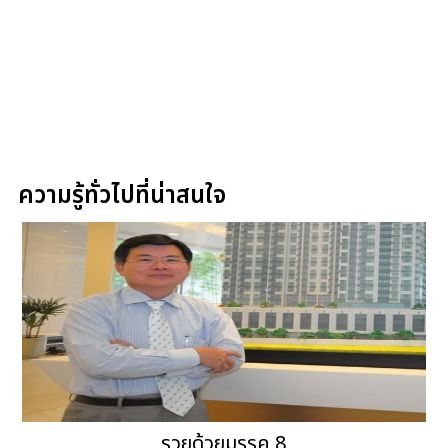
ความรู้ทั่วไปที่น่าสนใจ
รวยด้วยมรรค 8