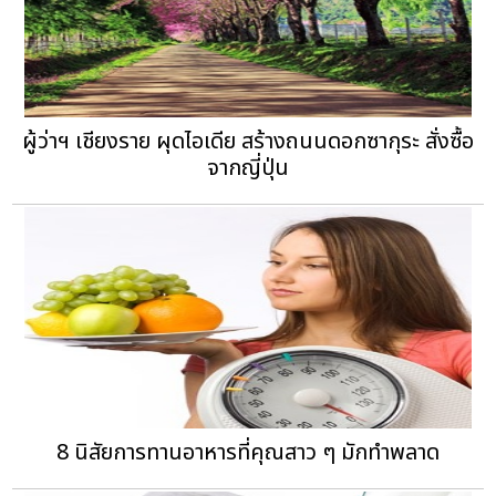
ผู้ว่าฯ เชียงราย ผุดไอเดีย สร้างถนนดอกซากุระ สั่งซื้อ
จากญี่ปุ่น
8 นิสัยการทานอาหารที่คุณสาว ๆ มักทำพลาด