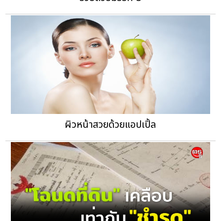
ผิวหน้าสวยด้วยแอปเปิ้ล