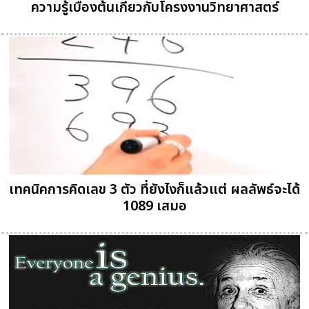
ความรู้เบื้องต้นเกี่ยวกับโครงงานวิทยาศาสตร์
เทคนิคการคิดเลข 3 ตัว ที่ยังไงก็แล้วแต่ ผลลัพธ์จะได้
1089 เสมอ