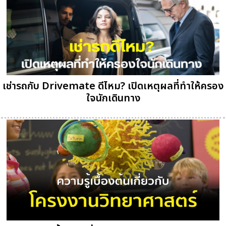
เช่ารถกับ Drivemate ดีไหม? เปิดเหตุผลที่ทำให้ครอง
ใจนักเดินทาง