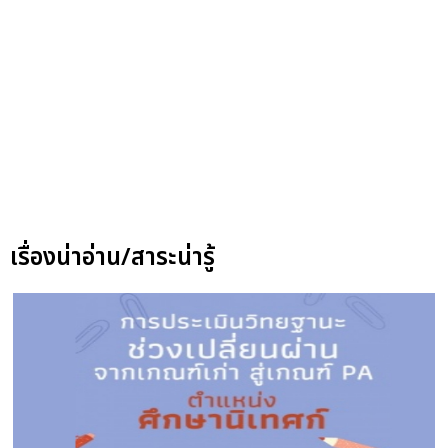
เรื่องน่าอ่าน/สาระน่ารู้