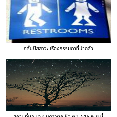
กลั้นปัสสาวะ เรื่องธรรมดาที่น่ากลัว
สถานที่นอนดู ฝนดาวตก ชัด ๆ 17-18 พ.ย.นี้