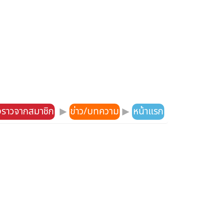
องราวจากสมาชิก
▶
ข่าว/บทความ
▶
หน้าแรก