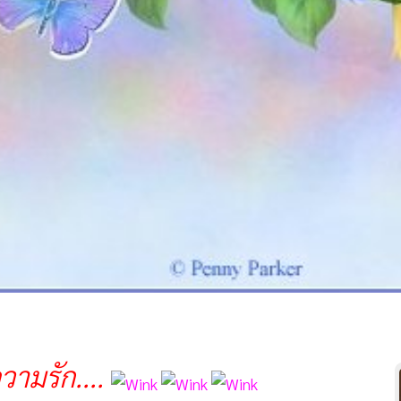
ามรัก....