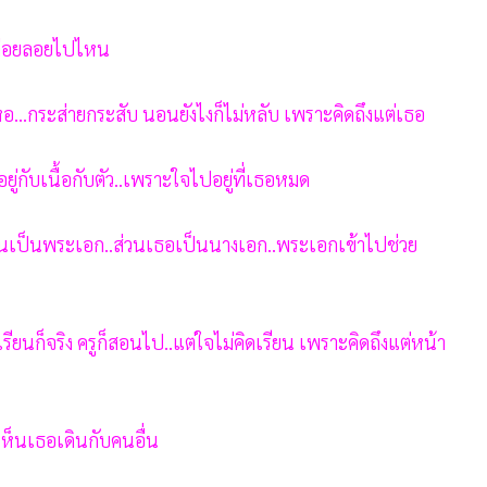
ู้ล่อยลอยไปไหน
อ...กระส่ายกระสับ นอนยังไงก็ไม่หลับ เพราะคิดถึงแต่เธอ
ู่กับเนื้อกับตัว..เพราะใจไปอยู่ที่เธอหมด
านนเป็นพระเอก..ส่วนเธอเป็นนางเอก..พระเอกเข้าไปช่วย
รียนก็จริง ครูก็สอนไป..แต่ใจไม่คิดเรียน เพราะคิดถึงแต่หน้า
อเห็นเธอเดินกับคนอื่น