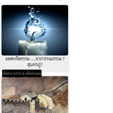
ถอดรหัสธรรม .....จากวรรณกรรม ?
สุนทรภู่?
เปิดอ่าน 9,032 ☕ คลิกอ่านเลย