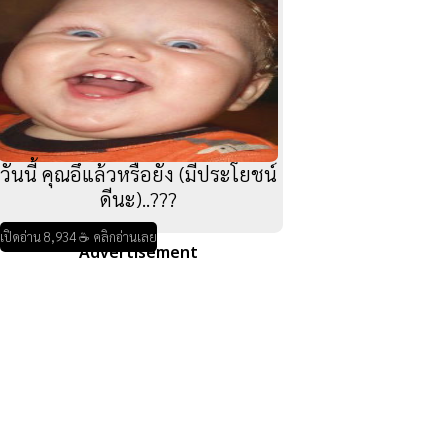
วันนี้ คุณอึแล้วหรือยัง (มีประโยชน์
ดีนะ)..???
เปิดอ่าน 8,934 ☕ คลิกอ่านเลย
Advertisement