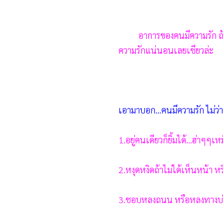
อาการของคนมีความรัก ถ้าใค
ความรักแน่นอนเลยเชียวล่ะ
เอามาบอก...คนมีความรัก ไม่ว่
1.อยู่คนเดียวก็ยิ้มได้...ฮ่าๆ
2.หงุดหงิดถ้าไม่ได้เห็นหน้า หร
3.ชอบหลงถนน หรือหลงทางบ่อย