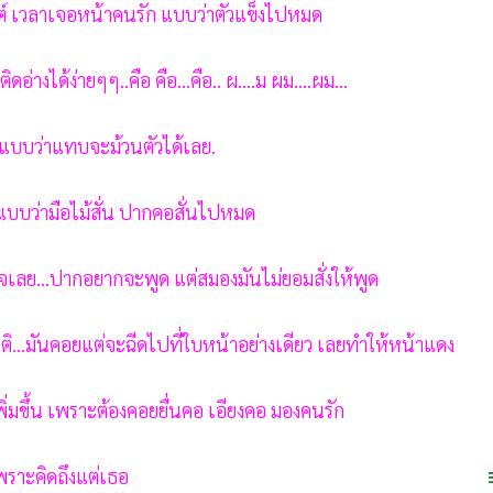
์ เวลาเจอหน้าคนรัก แบบว่าตัวแข็งไปหมด
่างได้ง่ายๆๆ..คือ คือ...คือ.. ผ....ม ผม....ผม...
.แบบว่าแทบจะม้วนตัวได้เลย.
...แบบว่ามือไม้สั่น ปากคอสั่นไปหมด
จเลย...ปากอยากจะพูด แต่สมองมันไม่ยอมสั่งให้พูด
ติ...มันคอยแต่จะฉีดไปที่ใบหน้าอย่างเดียว เลยทําให้หน้าแดง
่มขึ้น เพราะต้องคอยยื่นคอ เอียงคอ มองคนรัก
พราะคิดถึงแต่เธอ