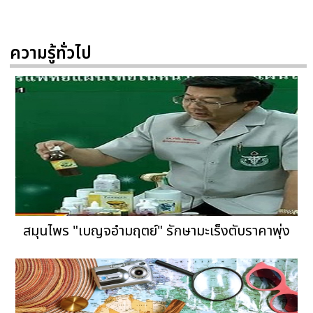
ความรู้ทั่วไป
สมุนไพร "เบญจอำมฤตย์" รักษามะเร็งตับราคาพุ่ง