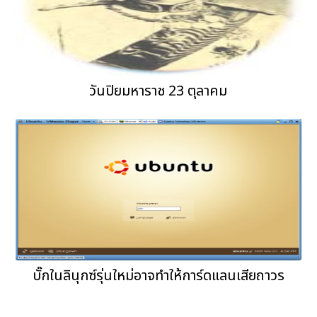
วันปิยมหาราช 23 ตุลาคม
บั๊กในลินุกซ์รุ่นใหม่อาจทำให้การ์ดแลนเสียถาวร