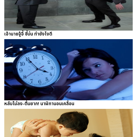
เจ้านายจู้จี้ ขี้บ่น ทำยังไงดี
หลับไม่ลง-ตื่นยาก! นาฬิกานอนเคลื่อน