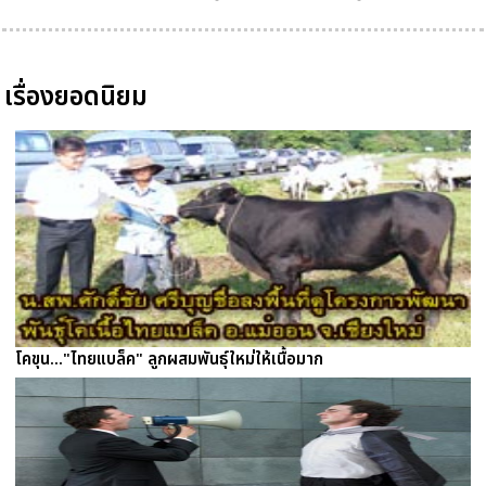
เรื่องยอดนิยม
โคขุน..."ไทยแบล็ค" ลูกผสมพันธุ์ใหม่ให้เนื้อมาก