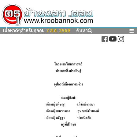
เนื้อหาดีๆสำหรับทุกคน
7 ส.ค. 2569
☰
ค้นหา