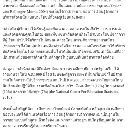
เรียนรู้และพัฒนาตนเองจากการเข้าไปมีส่วนร่วมโดยตรงในการให้บริการแก่
สาธารณะ ซึ่งสอดคล้องกับความจำเป็นและความต้องการของชุมชน (Taylor
และ Ballengee-Morris, 2004) จะเห็นได้ว่าเป้าหมายของการเรียนรู้ด้วยการ
บริการสังคมนั้น เป็นประโยชน์ทั้งต่อผู้เรียนและสังคม
กล่าวคือ ผู้เรียนจะได้เรียนรู้และพัฒนาความสามารถในเชิงวิชาการ อารมณ์
และสังคมควบคู่กันไปด้วย ขณะที่ชุมชนหรือสังคมก็จะได้รับประโยชน์จากการ
ที่ผู้เรียนเข้าไปให้บริการในลักษณะต่างๆ โดยเฉพาะกิจกรรมอาสาสมัคร
(Volunteer) ซึ่งในกลุ่มประเทศดังกล่าวจัดกิจกรรมอาสาสมัครหรือการให้บริการ
ต่อสังคมโดยไม่รับค่าตอบแทนนั้น ไม่ได้เป็นเพียงกิจกรรมเสริมเท่านั้น แต่ถือว่า
เป็นส่วนหนึ่งของการศึกษาในหลักสูตรในรูปแบบที่เป็นวิชาการเลือกด้วย
ข้อมูลจากสำนักงานสถิติแห่งชาติของกระทรวงศึกษาธิการสหรัฐอเมริกาได้
รายงานว่า ในปี ค.ศ.1999 มีโรงเรียนของรัฐกว่า 83% ที่มีนักเรียนเข้าไปมีส่วน
ร่วมในกิจกรรมให้บริการชุมชน และในปี ค.ศ.2005 สำรวจพบว่าโดยส่วนใหญ่
นักเรียนมักปฏิบัติกิจกรรมเพื่อสังคมในรายวิชาสังคมศึกษา (12%) วิทยาศาสตร์
(10%) และภาษาอังกฤษ (7%) (the National Center For Education Statistics,
2010)
ประเด็นสำคัญที่นักการศึกษาของไทยต้องนำไปขบคิดคือ หลักสูตรสถานศึกษา
ของประเทศได้นำแนวคิดเรื่องการเรียนรู้ด้วยการบริการสังคมมาเป็นฐานใน
การออกแบบหลักสูตรแล้วหรือยัง และหากทำแล้วอยู่ระดับใด (ข้อมูลเฉลิมลาภ
ทองอาจ การเรียนรู้ด้วยการบริการสังคม)