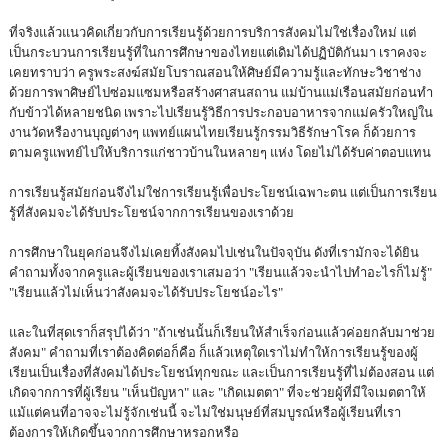
ที่จริงแล้วแนวคิดเกี่ยวกับการเรียนรู้ด้วยการบริการสังคมไม่ใช่เรื่องใหม่ แต่
เป็นกระบวนการเรียนรู้ที่ในการศึกษาของไทยแต่เดิมได้ปฏิบัติกันมา เราคงจะ
เคยทราบว่า ครูพระสงฆ์สมัยโบราณสอนให้ศิษย์มีความรู้และทักษะวิชาช่าง
ด้วยการพาศิษย์ไปซ่อมแซมหรือสร้างศาสนสถาน แม่บ้านแม่เรือนสมัยก่อนทำ
กับข้าวได้หลายชนิด เพราะไปเรียนรู้วิธีการประกอบอาหารจากแม่ครัวใหญ่ใน
งานวัดหรืองานบุญต่างๆ แพทย์แผนไทยเรียนรู้กรรมวิธีรักษาโรค ก็ด้วยการ
ตามครูแพทย์ไปให้บริการแก่ชาวบ้านในหลายๆ แห่ง โดยไม่ได้รับค่าตอบแทน
การเรียนรู้สมัยก่อนจึงไม่ใช่การเรียนรู้เพื่อประโยชน์เฉพาะตน แต่เป็นการเรียน
รู้ที่สังคมจะได้รับประโยชน์จากการเรียนของเราด้วย
การศึกษาในยุคก่อนจึงไม่เคยทิ้งสังคมไปเช่นในปัจจุบัน ดังที่เรามักจะได้ยิน
คำถามทั้งจากครูและผู้เรียนของเราเสมอว่า "เรียนแล้วจะนำไปทำอะไรก็ไม่รู้"
"เรียนแล้วไม่เห็นว่าสังคมจะได้รับประโยชน์อะไร"
และในที่สุดเราก็สรุปได้ว่า "ถ้าเช่นนั้นก็เรียนให้สำเร็จก่อนแล้วค่อยกลับมาช่วย
สังคม" คำถามที่เราต้องคิดต่อก็คือ ก็แล้วเหตุใดเราไม่ทำให้การเรียนรู้ของผู้
เรียนเป็นเรื่องที่สังคมได้ประโยชน์ทุกขณะ และเป็นการเรียนรู้ที่ไม่ต้องสอน แต่
เกิดจากการที่ผู้เรียน "เห็นปัญหา" และ "เกิดเมตตา" ที่จะช่วยผู้ที่มีใจเมตตาให้
แม้แต่คนที่อาจจะไม่รู้จักเช่นนี้ จะไม่ใช่มนุษย์ที่สมบูรณ์หรือผู้เรียนที่เรา
ต้องการให้เกิดขึ้นจากการศึกษาหรอกหรือ