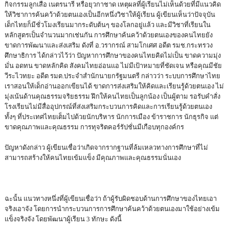
กิจกรรมลูกเสือ เนตรนารี หรือยุวกาชาด เหตุผลที่ผู้เรียนไม่เห็นด้วยที่มีแนวคิด
ให้วิชาการค้นคว้าด้วยตนเองเป็นอีกหนึ่งวิชาให้ผู้เรียน ผู้เขียนเห็นว่าปัจจุบัน
เด็กไทยก็มีชั่วโมงเรียนมากระดับต้นๆ ของโลกอยู่แล้ว และมีวิชาที่เรียนใน
หลักสูตรเป็นจำนวนมากเช่นกัน การศึกษาค้นคว้าด้วยตนเองของคนไทยยัง
ขาดการพัฒนาและส่งเสริม ดังที่ อ.วรากรณ์ สามโกเศศ อดีต รมช.กระทรวง
ศึกษาธิการ ได้กล่าวไว้ว่า ปัญหาการศึกษาของคนไทยคิดไม่เป็น ขาดความมุ่ง
มั่น อดทน ขาดหลักคิด สังคมไทยอ่อนแอ ไม่มีเป้าหมายที่ชัดเจน หรือคุณมีชัย
วีระไวทยะ อดีต รมต.ประจำสำนักนายกรัฐมนตรี กล่าวว่า ระบบการศึกษาไทย
เราสอนให้เด็กอ่านออกเขียนได้ ขาดการส่งเสริมให้คิดและเรียนรู้ด้วยตนเอง ไม่
มุ่งเน้นด้านคุณธรรมจริยธรรม ฝึกให้คนไทยเป็นลูกน้อง เป็นผู้ตาม รอรับคำสั่ง
โรงเรียนไม่มีสื่ออุปกรณ์ที่ส่งเสริมกระบวนการคิดและการเรียนรู้ด้วยตนเอง
ทั้งๆ ที่ประเทศไทยเต็มไปด้วยนักบริหาร นักการเมือง ข้าราชการ นักธุรกิจ แต่
ขาดคุณภาพและคุณธรรม การทุจริตคอร์รัปชั่นมีเกือบทุกองค์กร
ปัญหาดังกล่าว ผู้เขียนเชื่อว่าเกิดจากรากฐานที่ล้มเหลวทางการศึกษาที่ไม่
สามารถสร้างให้คนไทยเข้มแข็ง มีคุณภาพและคุณธรรมนั่นเอง
ฉะนั้น แนวทางหนึ่งที่ผู้เขียนเชื่อว่า ถ้าผู้รับผิดชอบด้านการศึกษาของไทยเอา
จริงเอาจัง โดยการนำกระบวนการการศึกษาค้นคว้าด้วยตนเองมาใช้อย่างเข้ม
แข็งจริงจัง โดยพัฒนาผู้เรียน 3 ทักษะ ดังนี้