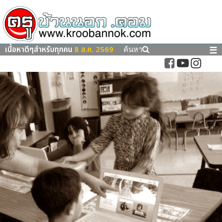
เนื้อหาดีๆสำหรับทุกคน
8 ส.ค. 2569
☰
ค้นหา