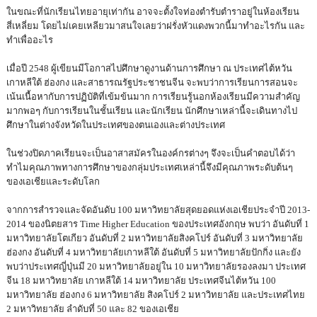
ในขณะที่นักเรียนไทยอายุเท่ากัน อาจจะตั้งใจท่องตำรับตำราอยู่ในห้องเรียน
สี่เหลี่ยม โดยไม่เคยเหลียวมาสนใจเลยว่าฝรั่งหัวแดงพวกนี้มาทำอะไรกัน และ
ทำเพื่ออะไร
เมื่อปี 2548 ผู้เขียนมีโอกาสไปศึกษาดูงานด้านการศึกษา ณ ประเทศไต้หวัน
เกาหลีใต้ ฮ่องกง และสาธารณรัฐประชาชนจีน จะพบว่าการเรียนการสอนจะ
เน้นเนื้อหากับการปฏิบัติที่เข้มข้นมาก การเรียนรู้นอกห้องเรียนมีความสำคัญ
มากพอๆ กับการเรียนในชั้นเรียน และนักเรียน นักศึกษาเหล่านี้จะเดินทางไป
ศึกษาในต่างจังหวัดในประเทศของตนเองและต่างประเทศ
ในช่วงปิดภาคเรียนจะเป็นอาสาสมัครในองค์กรต่างๆ จึงจะเป็นคำตอบได้ว่า
ทำไมคุณภาพทางการศึกษาของกลุ่มประเทศเหล่านี้จึงมีคุณภาพระดับต้นๆ
ของเอเชียและระดับโลก
จากการสำรวจและจัดอันดับ 100 มหาวิทยาลัยสุดยอดแห่งเอเชียประจำปี 2013-
2014 ของนิตยสาร Time Higher Education ของประเทศอังกฤษ พบว่า อันดับที่ 1
มหาวิทยาลัยโตเกียว อันดับที่ 2 มหาวิทยาลัยสิงคโปร์ อันดับที่ 3 มหาวิทยาลัย
ฮ่องกง อันดับที่ 4 มหาวิทยาลัยเกาหลีใต้ อันดับที่ 5 มหาวิทยาลัยปักกิ่ง และยัง
พบว่าประเทศญี่ปุ่นมี 20 มหาวิทยาลัยอยู่ใน 10 มหาวิทยาลัยรองลงมา ประเทศ
จีน 18 มหาวิทยาลัย เกาหลีใต้ 14 มหาวิทยาลัย ประเทศจีนไต้หวัน 100
มหาวิทยาลัย ฮ่องกง 6 มหาวิทยาลัย สิงคโปร์ 2 มหาวิทยาลัย และประเทศไทย
2 มหาวิทยาลัย ลำดับที่ 50 และ 82 ของเอเชีย