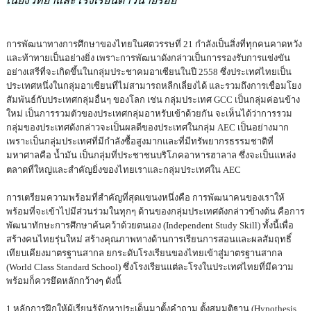
เนียงวิทยาและโรงเรียนดาวนายร้อย
การพัฒนาทางการศึกษาของไทยในศตวรรษที่ 21 กำลังเป็นสิ่งที่ทุกคนคาดหวัง
และท้าทายเป็นอย่างยิ่ง เพราะการพัฒนาดังกล่าวเป็นการรองรับการแข่งขัน
อย่างเสรีที่จะเกิดขึ้นในกลุ่มประชาคมอาเซียนในปี 2558 ซึ่งประเทศไทยเป็น
ประเทศหนึ่งในกลุ่มอาเซียนที่ไม่สามารถหลีกเลี่ยงได้ และรวมถึงการเชื่อมโยง
สัมพันธ์กับประเทศกลุ่มอื่นๆ ของโลก เช่น กลุ่มประเทศ GCC เป็นกลุ่มค่อนข้าง
ใหม่ เป็นการรวมตัวของประเทศกลุ่มอาหรับเข้าด้วยกัน จะเห็นได้ว่าการรวม
กลุ่มของประเทศดังกล่าวจะเป็นผลดีของประเทศในกลุ่ม AEC เป็นอย่างมาก
เพราะเป็นกลุ่มประเทศที่มีกำลังซื้อสูงมากและที่มีทรัพยากรธรรมชาติที่
มหาศาลคือ น้ำมัน เป็นกลุ่มที่ประชาชนบริโภคอาหารฮาลาล ซึ่งจะเป็นแหล่ง
ตลาดที่ใหญ่และสำคัญยิ่งของไทยเราและกลุ่มประเทศใน AEC
การเตรียมความพร้อมที่สำคัญที่สุดแขนงหนึ่งคือ การพัฒนาคนของเราให้
พร้อมที่จะเข้าไปมีส่วนร่วมในทุกๆ ด้านของกลุ่มประเทศดังกล่าวข้างต้น คือการ
พัฒนาทักษะการศึกษาค้นคว้าด้วยตนเอง (Independent Study Skill) ทั้งนี้เพื่อ
สร้างคนไทยรุ่นใหม่ สร้างคุณภาพทางด้านการเรียนการสอนและผลสัมฤทธิ์
เทียบเคียงมาตรฐานสากล ยกระดับโรงเรียนของไทยเข้าสู่มาตรฐานสากล
(World Class Standard School) ซึ่งโรงเรียนแต่ละโรงในประเทศไทยที่มีความ
พร้อมก็ควรยึดหลักกว้างๆ ดังนี้
1.หลักการฝึกให้ผู้เรียนรู้จักหาประเด็นมาตั้งคำถาม ตั้งสมมุติฐาน (Hypothesis