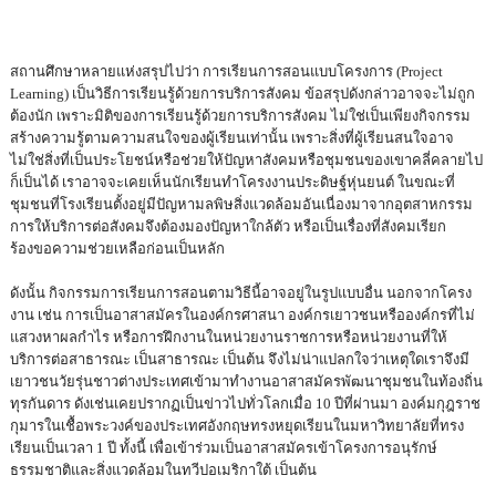
สถานศึกษาหลายแห่งสรุปไปว่า การเรียนการสอนแบบโครงการ (Project
Learning) เป็นวิธีการเรียนรู้ด้วยการบริการสังคม ข้อสรุปดังกล่าวอาจจะไม่ถูก
ต้องนัก เพราะมิติของการเรียนรู้ด้วยการบริการสังคม ไม่ใช่เป็นเพียงกิจกรรม
สร้างความรู้ตามความสนใจของผู้เรียนเท่านั้น เพราะสิ่งที่ผู้เรียนสนใจอาจ
ไม่ใช่สิ่งที่เป็นประโยชน์หรือช่วยให้ปัญหาสังคมหรือชุมชนของเขาคลี่คลายไป
ก็เป็นได้ เราอาจจะเคยเห็นนักเรียนทำโครงงานประดิษฐ์หุ่นยนต์ ในขณะที่
ชุมชนที่โรงเรียนตั้งอยู่มีปัญหามลพิษสิ่งแวดล้อมอันเนื่องมาจากอุตสาหกรรม
การให้บริการต่อสังคมจึงต้องมองปัญหาใกล้ตัว หรือเป็นเรื่องที่สังคมเรียก
ร้องขอความช่วยเหลือก่อนเป็นหลัก
ดังนั้น กิจกรรมการเรียนการสอนตามวิธีนี้อาจอยู่ในรูปแบบอื่น นอกจากโครง
งาน เช่น การเป็นอาสาสมัครในองค์กรศาสนา องค์กรเยาวชนหรือองค์กรที่ไม่
แสวงหาผลกำไร หรือการฝึกงานในหน่วยงานราชการหรือหน่วยงานที่ให้
บริการต่อสาธารณะ เป็นสาธารณะ เป็นต้น จึงไม่น่าแปลกใจว่าเหตุใดเราจึงมี
เยาวชนวัยรุ่นชาวต่างประเทศเข้ามาทำงานอาสาสมัครพัฒนาชุมชนในท้องถิ่น
ทุรกันดาร ดังเช่นเคยปรากฏเป็นข่าวไปทั่วโลกเมื่อ 10 ปีที่ผ่านมา องค์มกุฎราช
กุมารในเชื้อพระวงค์ของประเทศอังกฤษทรงหยุดเรียนในมหาวิทยาลัยที่ทรง
เรียนเป็นเวลา 1 ปี ทั้งนี้ เพื่อเข้าร่วมเป็นอาสาสมัครเข้าโครงการอนุรักษ์
ธรรมชาติและสิ่งแวดล้อมในทวีปอเมริกาใต้ เป็นต้น