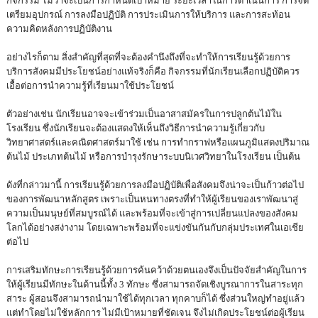
กิจกรรม ไม่ว่าจะเป็นการกำหนดเป้าหมาย ระยะเวลาในการดำเนินการ การจัด
เตรียมอุปกรณ์ การลงมือปฏิบัติ การประเมินการให้บริการ และการสะท้อน
ความคิดหลังการปฏิบัติงาน
อย่างไรก็ตาม สิ่งสำคัญที่สุดที่จะต้องคำนึงถึงที่จะทำให้การเรียนรู้ด้วยการ
บริการสังคมมีประโยชน์อย่างแท้จริงก็คือ กิจกรรมที่นักเรียนเลือกปฏิบัติควร
เอื้อต่อการนำความรู้ที่เรียนมาใช้ประโยชน์
ตัวอย่างเช่น นักเรียนอาจจะเข้าร่วมเป็นอาสาสมัครในการปลูกต้นไม้ใน
โรงเรียน ซึ่งนักเรียนจะต้องแสดงให้เห็นถึงวิธีการนำความรู้เกี่ยวกับ
วิทยาศาสตร์และคณิตศาสตร์มาใช้ เช่น การทำกราฟหรือแผนภูมิแสดงปริมาณ
ต้นไม้ ประเภทต้นไม้ หรือการบำรุงรักษาระบบนิเวศวิทยาในโรงเรียน เป็นต้น
ดังที่กล่าวมานี้ การเรียนรู้ด้วยการลงมือปฏิบัติเพื่อสังคมจึงน่าจะเป็นก้าวต่อไป
ของการพัฒนาหลักสูตร เพราะเป็นหนทางตรงที่ทำให้ผู้เรียนของเราพัฒนาสู่
ความเป็นมนุษย์ที่สมบูรณ์ได้ และพร้อมที่จะเข้าสู่การเปลี่ยนแปลงของสังคม
โลกได้อย่างสง่างาม โดยเฉพาะพร้อมที่จะแข่งขันกันกับกลุ่มประเทศในเอเชีย
ต่อไป
การเสริมทักษะการเรียนรู้ด้วยการค้นคว้าด้วยตนเองจึงเป็นปัจจัยสำคัญในการ
ให้ผู้เรียนมีทักษะในด้านนี้ทั้ง 3 ทักษะ ซึ่งสามารถจัดเชิงบูรณาการในสาระทุก
สาระ ผู้สอนจึงสามารถนำมาใช้ได้ทุกเวลา ทุกคาบก็ได้ ซึ่งส่วนใหญ่ทำอยู่แล้ว
แต่ทำโดยไม่ใช้หลักการ ไม่มีเป้าหมายที่ชัดเจน จึงไม่เกิดประโยชน์ต่อผู้เรียน