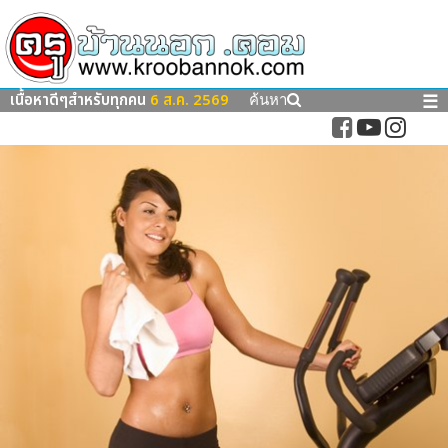
เนื้อหาดีๆสำหรับทุกคน
6 ส.ค. 2569
☰
ค้นหา