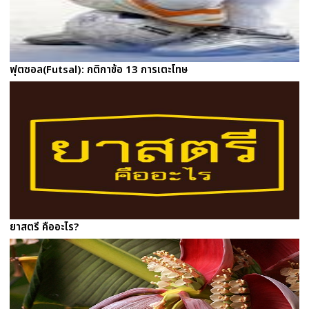
ฟุตซอล(Futsal): กติกาข้อ 13 การเตะโทษ
ยาสตรี คืออะไร?