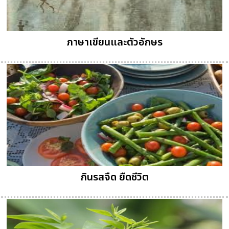
ภาษาเขียนและตัวอักษร
กินรสจืด ยืดชีวิต