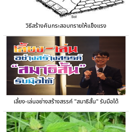
วิธีสร้างคันกระสอบทรายให้แข็งแรง
เลี้ยง-เล่นอย่างสร้างสรรค์ "สมาธิสั้น" รับมือได้