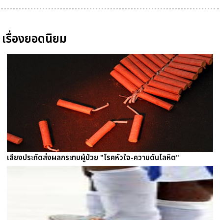
เรื่องยอดนิยม
เสียงประทัดส่งผลกระทบผู้ป่วย "โรคหัวใจ-ความดันโลหิต"