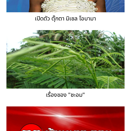
เปิดตัว ตุ๊กตา มิเชล โอบามา
เรื่องของ "ชะอม"