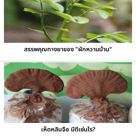
สรรพคุณทางยาของ "ผักหวานบ้าน"
เห็ดหลินจือ มีดีเช่นไร?