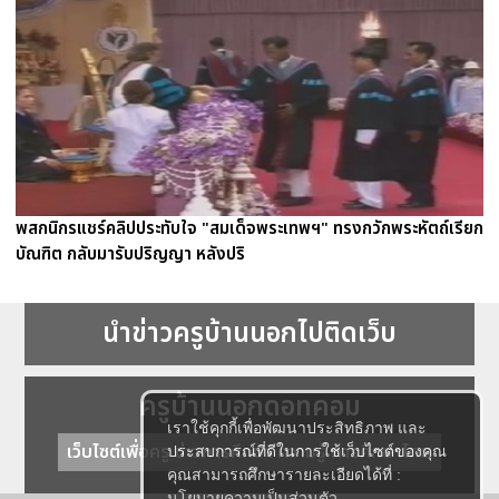
พสกนิกรแชร์คลิปประทับใจ "สมเด็จพระเทพฯ" ทรงกวักพระหัตถ์เรียก
บัณฑิต กลับมารับปริญญา หลังปริ
นำข่าวครูบ้านนอกไปติดเว็บ
ครูบ้านนอกดอทคอม
เราใช้คุกกี้เพื่อพัฒนาประสิทธิภาพ และ
เว็บไซต์เพื่อครู ข่าวการศึกษา ความรู้ การศึกษาไทย
ประสบการณ์ที่ดีในการใช้เว็บไซต์ของคุณ
คุณสามารถศึกษารายละเอียดได้ที่ :
นโยบายความเป็นส่วนตัว