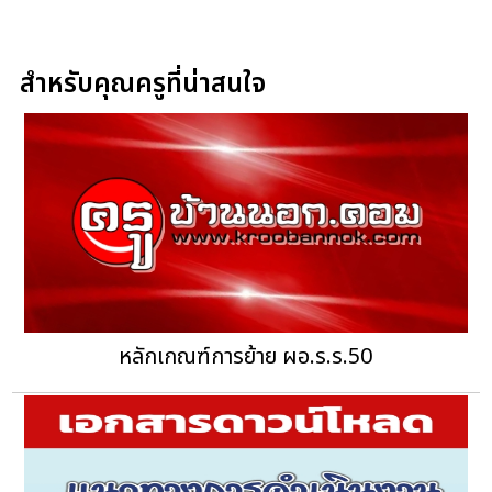
สำหรับคุณครูที่น่าสนใจ
หลักเกณฑ์การย้าย ผอ.ร.ร.50