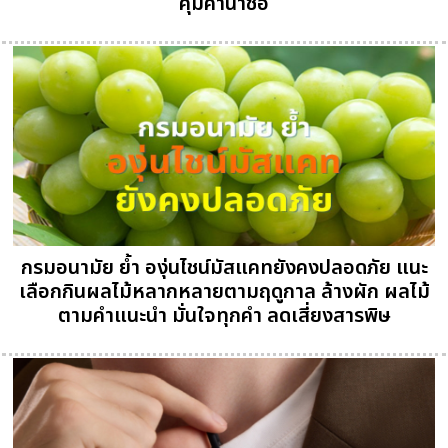
คุ้มค่าน่าซื้อ
กรมอนามัย ย้ำ องุ่นไชน์มัสแคทยังคงปลอดภัย แนะ
เลือกกินผลไม้หลากหลายตามฤดูกาล ล้างผัก ผลไม้
ตามคำแนะนำ มั่นใจทุกคำ ลดเสี่ยงสารพิษ