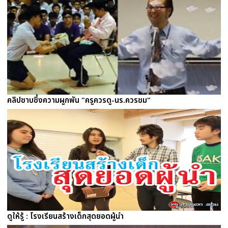
คลิปซาบซึ้งความผูกพัน "ครูควรดู-นร.ควรชม"
ดูให้รู้ : โรงเรียนสร้างเด็กสุดยอดผู้นำ