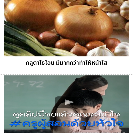
กลูตาไธโอน มีมากกว่าทำให้หน้าใส