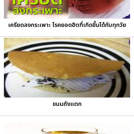
เครียดลงกระเพาะ โรคยอดฮิตที่เกิดขึ้นได้กับทุกวัย
ขนมถังแตก