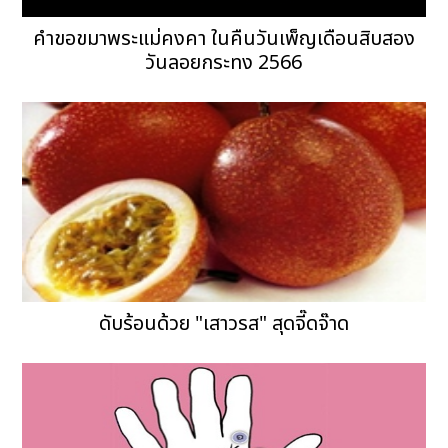
คำขอขมาพระแม่คงคา ในคืนวันเพ็ญเดือนสิบสอง
วันลอยกระทง 2566
ดับร้อนด้วย "เสาวรส" สุดจี๊ดจ๊าด