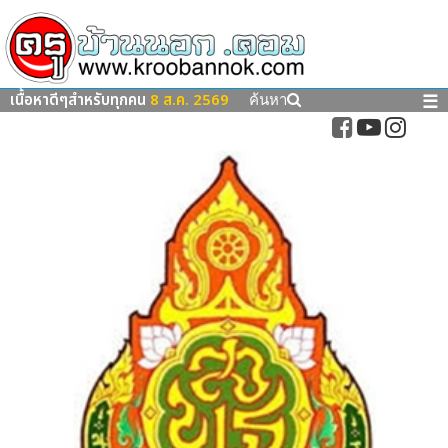
เนื้อหาดีๆสำหรับทุกคน
8 ส.ค. 2569
☰
ค้นหา