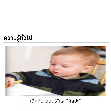
ความรู้ทั่วไป
เด็กกับ"ดนตรี"และ"ศิลปะ"