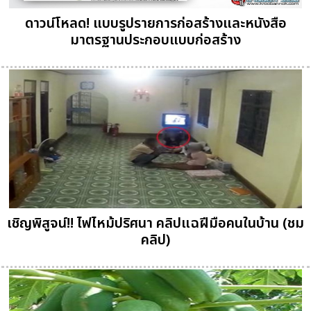
ดาวน์โหลด! แบบรูปรายการก่อสร้างและหนังสือ
มาตรฐานประกอบแบบก่อสร้าง
เชิญพิสูจน์!! ไฟไหม้ปริศนา คลิปแฉฝีมือคนในบ้าน (ชม
คลิป)