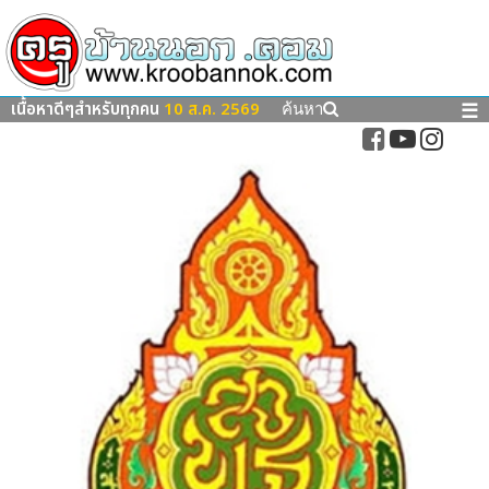
เนื้อหาดีๆสำหรับทุกคน
10 ส.ค. 2569
☰
ค้นหา