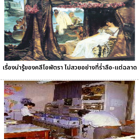
เรื่องน่ารู้ของคลีโอพัตรา ไม่สวยอย่างที่ร่ำลือ-แต่ฉลาด