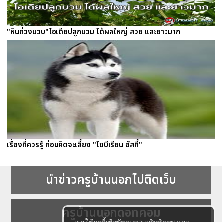
"หินถ่วงบวบ"ไอเดียปลูกบวม ได้ผลใหญ่ สวย และยาวมาก
เรื่องที่ควรรู้ ก่อนคิดจะเลี้ยง "ไซบีเรียน ฮัสกี้"
นำข่าวครูบ้านนอกไปติดเว็บ
ครูบ้านนอกดอทคอม