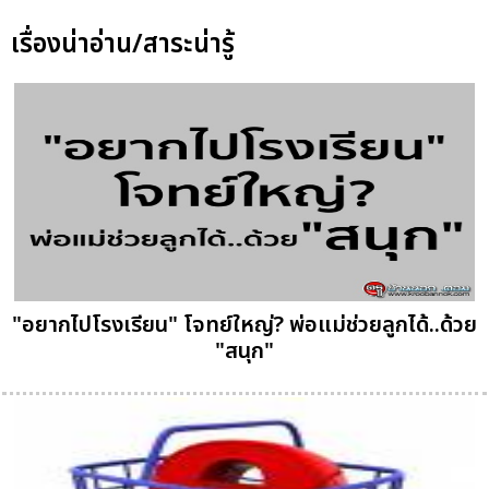
เรื่องน่าอ่าน/สาระน่ารู้
"อยากไปโรงเรียน" โจทย์ใหญ่? พ่อแม่ช่วยลูกได้..ด้วย
"สนุก"