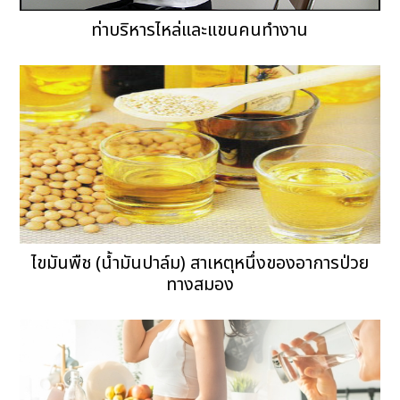
ท่าบริหารไหล่และแขนคนทำงาน
ไขมันพืช (น้ำมันปาล์ม) สาเหตุหนึ่งของอาการป่วย
ทางสมอง