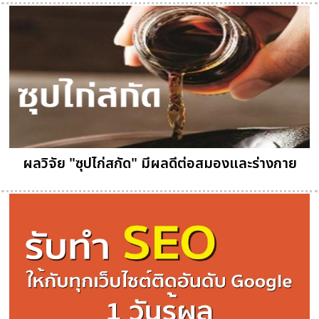
ผลวิจัย "ซุปไก่สกัด" มีผลดีต่อสมองและร่างกาย