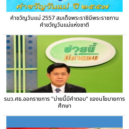
คำขวัญวันแม่ 2557 สมเด็จพระราชินีพระราชทาน
คำขวัญวันแม่แห่งชาติ
รมว.ศธ.ออกรายการ "บ่ายนี้มีคำตอบ" แจงนโยบายการ
ศึกษา