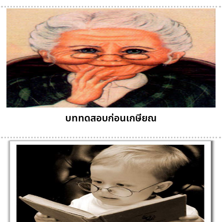
บททดสอบก่อนเกษียณ