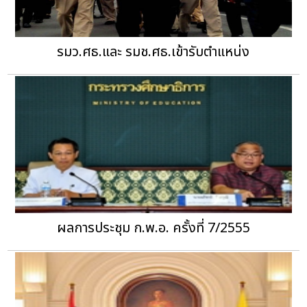
รมว.ศธ.และ รมช.ศธ.เข้ารับตำแหน่ง
ผลการประชุม ก.พ.อ. ครั้งที่ 7/2555