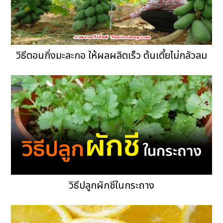
วิธีตอนกิ่งมะละกอ ให้ผลผลิตเร็ว ต้นเตี้ยไม่กลัวลม
วิธีปลูกผักชีในกระถาง