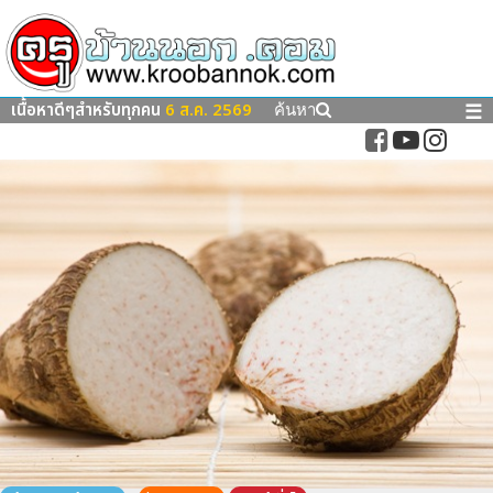
เนื้อหาดีๆสำหรับทุกคน
6 ส.ค. 2569
☰
ค้นหา