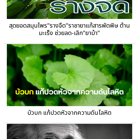
สุดยอดสมุนไพร"รางจืด"ราชายาแก้สารพัดพิษ ต้าน
มะเร็ง ช่วยลด-เลิก"ยาบ้า"
บัวบก แก้ปวดหัวจากความดันโลหิต