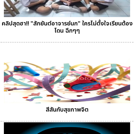
คลิปสุดฮา!! "สักยันต์อาจารย์นก" ใครไม่ตั้งใจเรียนต้อง
โดน ฉึกๆๆ
สีสันกับสุขภาพจิต