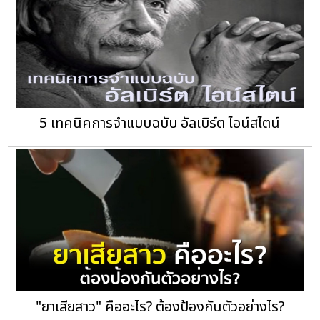
5 เทคนิคการจำแบบฉบับ อัลเบิร์ต ไอน์สไตน์
"ยาเสียสาว" คืออะไร? ต้องป้องกันตัวอย่างไร?