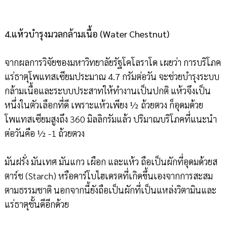
4.แห้วบำรุงมวลกล้ามเนื้อ (Water Chestnut)
จากผลการวิจัยของมหาวิทยาลัยรัฐโคโลราโด เผยว่า การบริโภค
แร่ธาตุโพแทสเซียมประมาณ 4.7 กรัมต่อวัน จะช่วยบำรุงระบบ
กล้ามเนื้อและระบบประสาทให้ทำงานเป็นปกติ แห้วจึงเป็น
หนึ่งในตัวเลือกที่ดี เพราะแห้วเพียง ½ ถ้วยตวง ก็อุดมด้วย
โพแทสเซียมสูงถึง 360 มิลลิกรัมแล้ว ปริมาณบริโภคที่แนะนำ
ต่อวันคือ ½ -1 ถ้วยตวง
มันฝรั่ง มันเทศ มันแกว เผือก และแห้ว ถือเป็นผักที่อุดมด้วยส
ตาร์ช (Starch) หรือคาร์โบไฮเดรตที่เกิดขึ้นเองจากการสะสม
ตามธรรมชาติ นอกจากนี้ยังถือเป็นผักที่เป็นแหล่งวิตามินและ
แร่ธาตุชั้นดีอีกด้วย