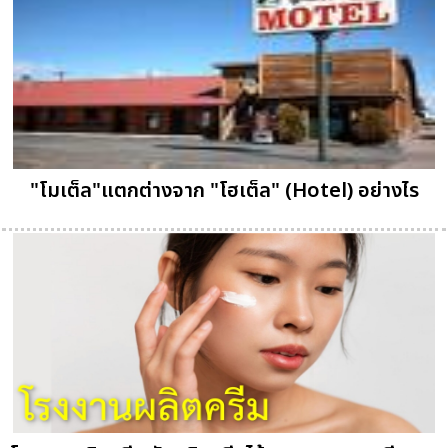
"โมเต็ล"แตกต่างจาก "โฮเต็ล" (Hotel) อย่างไร