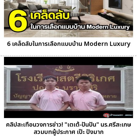
6 เคล็ดลับในการเลือกแบบบ้าน Modern Luxury
คลิปสะเทือนวงการข่าว! "เตเต้-ปันปัน" นร.ศรีสะเกษ
สวมบทผู้ประกาศ เป๊ะ ปังมาก