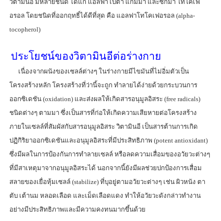
วิตามินอี มีหลายชนิด ได้แก่ แอลฟา เบตา แกมมา และซิกมา โทโคเฟ
อรอล โดยชนิดที่ออกฤทธิ์ได้ดีที่สุด คือ แอลฟาโทโคเฟอรอล (alpha-
tocopherol)
ประโยชน์ของวิตามินอีต่อร่างกาย
เนื่องจากผนังของเซลล์ต่างๆ ในร่างกายมีไขมันที่ไม่อิ่มตัวเป็น
โครงสร้างหลัก โครงสร้างที่ว่านี้จะถูก ทำลายได้ง่ายด้วยกระบวนการ
ออกซิเดชัน (oxidation) และส่งผลให้เกิดสารอนุมูลอิสระ (free radicals)
ชนิดต่างๆ ตามมา ซึ่งเป็นสารที่ก่อให้เกิดความเสียหายต่อโครงสร้าง
ภายในเซลล์ที่สัมผัสกับสารอนุมูลอิสระ วิตามินอี เป็นสารต้านการเกิด
ปฏิกิริยาออกซิเดชันและอนุมูลอิสระที่มีประสิทธิภาพ (potent antioxidant)
ซึ่งมีผลในการป้องกันการทำลายเซลล์ หรือลดความเสื่อมของอวัยวะต่างๆ
ที่มีสาเหตุมาจากอนุมูลอิสระได้ นอกจากนี้ยังมีผลช่วยปกป้องการเสื่อม
สลายของเยื่อหุ้มเซลล์ (stabilize) ที่บุอยู่ตามอวัยวะต่างๆ เช่น ผิวหนัง ตา
ตับ เต้านม หลอดเลือด และเม็ดเลือดแดง ทำให้อวัยวะดังกล่าวทำงาน
อย่างมีประสิทธิภาพและมีความคงทนมากขึ้นด้วย