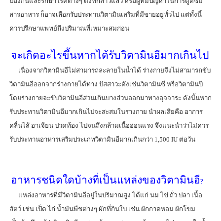
ป้องกันและรักษาโรคต่างๆ ดังที่กล่าวแล้ว หรือผู้ที่มีปัญหาในการดูดซึม
สารอาหาร ก็อาจเลือกรับประทานวิตามินเสริมที่มีขายอยู่ทั่วไป แต่ทั้งนี้
ควรปรึกษาแพทย์ถึงปริมาณที่เหมาะสมก่อน
จะเกิดอะไรขึ้นหากได้รับวิตามินอีมากเกินไป
เนื่องจากวิตามินอีไม่สามารถละลายในน้ำได้ ร่างกายจึงไม่สามารถขับ
วิตามินอีออกจากร่างกายได้ทาง ปัสสาวะดังเช่นวิตามินซี หรือวิตามินบี
โดยร่างกายจะขับวิตามินอีส่วนเกินบางส่วนออกมาทางอุจจาระ ดังนั้นหาก
รับประทานวิตามินอีมากเกินไปจะสะสมในร่างกาย นำผลเสียคือ อาการ
คลื่นไส้ อาเจียน ปวดท้อง ไปจนถึงกล้ามเนื้ออ่อนแรง จึงแนะนำว่าไม่ควร
รับประทานอาหารเสริมประเภทวิตามินอีมากเกินกว่า 1,500 IU ต่อวัน
อาหารชนิดใดบ้างที่เป็นแหล่งของวิตามินอี
?
แหล่งอาหารที่มีวิตามินอีอยู่ในปริมาณสูง ได้แก่ นม ไข่ ถั่ว ปลา เนื้อ
สัตว์ เช่น เป็ด ไก่ น้ำมันพืชต่างๆ ผักที่กินใบ เช่น ผักกาดหอม ผักโขม