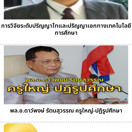
การวิจัยระดับปริญญาโทและปริญญาเอกทางเทคโนโลยี
การศึกษา
พล.อ.ดาว์พงษ์ รัตนสุวรรณ ครูใหญ่-ปฏิรูปศึกษา