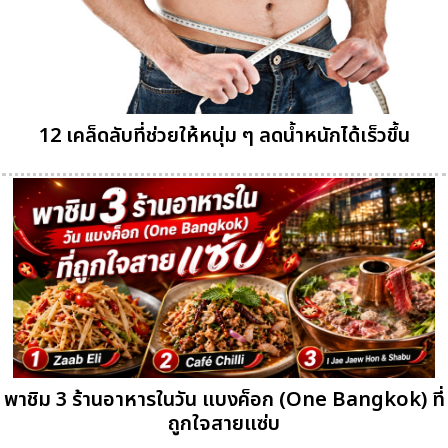
12 เคล็ดลับที่ช่วยให้หนุ่ม ๆ ลดน้ำหนักได้เร็วขึ้น
พาชิม 3 ร้านอาหารในวัน แบงค็อก (One Bangkok) ที่
ถูกใจสายแซ่บ