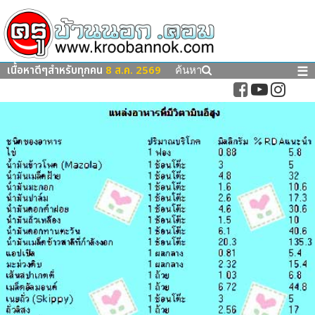
เนื้อหาดีๆสำหรับทุกคน
8 ส.ค. 2569
☰
ค้นหา