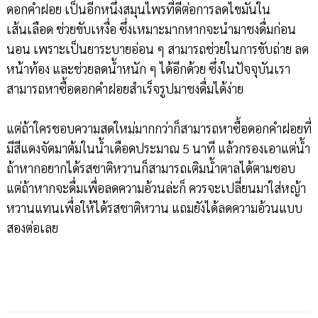
ดอกคำฝอย เป็นอีกหนึ่งสมุนไพรที่ดีต่อการลดไขมันใน
เส้นเลือด ช่วยขับเหงื่อ ซึ่งเหมาะมากหากจะนำมาชงดื่มก่อน
นอน เพราะเป็นยาระบายอ่อน ๆ สามารถช่วยในการขับถ่าย ลด
หน้าท้อง และช่วยลดน้ำหนัก ๆ ได้อีกด้วย ซึ่งในปัจจุบันเรา
สามารถหาซื้อดอกคำฝอยสำเร็จรูปมาชงดื่มได้ง่าย
แต่ถ้าใครชอบความสดใหม่มากกว่าก็สามารถหาซื้อดอกคำฝอยที่
มีสีแดงจัดมาต้มในน้ำเดือดประมาณ 5 นาที แล้วกรองเอาแต่น้ำ
ถ้าหากอยากได้รสชาติหวานก็สามารถเติมน้ำตาลได้ตามชอบ
แต่ถ้าหากจะดื่มเพื่อลดความอ้วนล่ะก็ ควรจะเปลี่ยนมาใส่หญ้า
หวานแทนเพื่อให้ได้รสชาติหวาน แถมยังได้ลดความอ้วนแบบ
สองต่อเลย