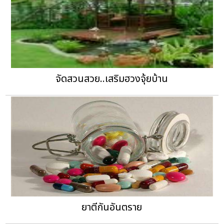
จัดสวนสวย..เสริมฮวงจุ้ยบ้าน
ยาตีกันอันตราย