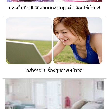
แชร์ทั่วเน็ต!!! วิธีสยบมดง่ายๆ แค่เปลือกไข่ย่างไฟ
อย่ารีรอ !! เรื่องสุขภาพหน้าจอ