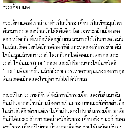
กระเจี๊ยบแดง
กระเจี๊ยบแดงที่เรานำมาทำเป็นน้ำกระเจี๊ยบ เป็นพืชสมุนไพร
ที่สามารถช่วยลดน้ำหนักได้ดีทีเดียว โดยเฉพาะกลีบเลี้ยงของ
ดอก หรือกลีบที่เหลือที่ติดอยู่กับผล สามารถใช้เป็นยาลดไขมัน
ในเส้นเลือด โดยได้มีการศึกษาวิจัยและทดลองกับกระต่ายที่มี
ไขมันสูงแล้วพบว่าระดับไตรกลีเซอไรด์ คอเลสเตอรอล และ
ระดับไขมันเลว (LDL) ลดลง และมีปริมาณของไขมันชนิดดี
(HDL) เพิ่มมากขึ้น แล้วก็ยังช่วยบรรเทาความรุนแรงของการอุด
ตันหลอดเลือดแดงใหญ่จากหัวใจให้น้อยลง
ขณะที่ในประเทศอียิปต์ ยังมีการนำกระเจี๊ยบแดงทั้งต้นมาต้ม
กินเป็นยาลดน้ำหนัก เนื่องจากเป็นยาระบายและยังช่วยฆ่าเชื้อ
ในลำไส้ได้อีกด้วย แต่เราไม่จำเป็นตองไปหาต้นกระเจี๊ยบมาต้ม
กินก็ได้นะคะ ถ้าอยากลดน้ำหนักด้วยกระเจี๊ยบจริง ๆ ละก็ ก็ลอง
หาน้้ำกระเจี๊ยบที่ไม่ผสมน้ำตาลมาดื่มก็จะช่วยได้เหมือนกันนะ