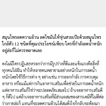
สมุนไพรลดความอ้วน ลดไขมันให้หุ่นสวยเป๊ะด้วยสมุนไพร
ใกล้ตัว 12 ชนิดที่คุณประโยชน์เพียบ ใครที่กำลังลดน้ำหนัก
อยู่ล่ะก็ไม่ควรพลาดเลย
คงไม่มีใครปฏิเสธหรอกว่าการมีรูปร่างที่ดีและแข็งแรงคือสิ่งที่
ทุกคนใฝ่ฝัน ทำให้หลายคนพยายามอย่างหนักในการลดน้ำ
หนักโดยใช้วิธีการต่าง ๆ อย่างเช่น การออกกำลัง การควบคุม
อาหาร หรือแม้แต่การกินอาหารเสริมเพื่อช่วยในการลดน้ำหนัก
แต่อาหารเสริมก็ใช่ว่าจะปลอดภัยเสมอไป ถ้าเจออาหารเสริมดี
ๆ ก็ดีไป แต่ถ้าเจออาหารเสริมที่มีส่วนผสมของสารเคมีที่ไม่ดีต่อ
ร่างกายล่ะก็ แทนที่จะลดความอ้วนได้สมดั่งใจก็กลับจะต้องมา