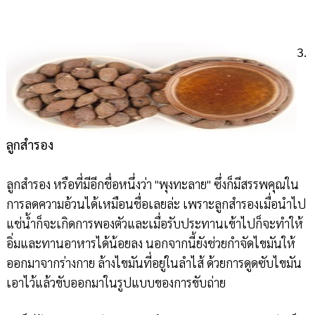
3.
ลูกสำรอง
ลูกสำรอง หรือที่มีอีกชื่อหนึ่งว่า "พุงทะลาย" ซึ่งก็มีสรรพคุณใน
การลดความอ้วนได้เหมือนชื่อเลยล่ะ เพราะลูกสำรองเมื่อนำไป
แช่น้ำก็จะเกิดการพองตัวและเมื่อรับประทานเข้าไปก็จะทำให้
อิ่มและทานอาหารได้น้อยลง นอกจากนี้ยังช่วยกำจัดไขมันให้
ออกมาจากร่างกาย ล้างไขมันที่อยู่ในลำไส้ ด้วยการดูดซับไขมัน
เอาไว้แล้วขับออกมาในรูปแบบของการขับถ่าย