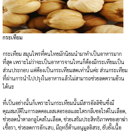
กระเทียม
กระเทียม สมุนไพรที่คนไทยมักนิยมนำมาทำเป็นอาหารมาก
ที่สุด เพราะไม่ว่าจะเป็นอาหารจานไหนก็ต้องมีกระเทียมเป็น
ส่วนประกอบ แต่ต้องเป็นกระเทียมสดเท่านั้นค่ะ ส่วนกระเทียม
ที่ผ่านการนำไปปรุงในอาหารแล้วไม่สามารถช่วยลดความอ้วน
ได้นะ
ที่เป็นอย่างนั้นก็เพราะในกระเทียมนั้นมีสารอัลลิซินซึ่งมี
คุณสมบัติในการลดคอเลสเตอรอลและไตรกลีเซอไรด์ในเลือด,
ช่วยลดน้ำตาลกลูโคสในเลือด, ช่วยเสริมประสิทธิภาพของยาฆ่า
เชื้อรา, ช่วยลดการอักเสบ, มีฤทธิ์ต้านอนุมูลอิสระ, ยับยั้งเนื้อ