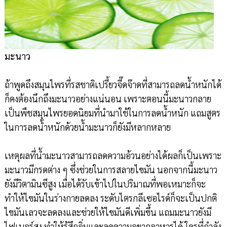
มะนาว
ถ้าพูดถึงสมุนไพรที่รสชาติเปรี้ยวจี๊ดจ๊าดที่สามารถลดน้ำหนักได้
ก็คงต้องนึกถึงมะนาวอย่างแน่นอน เพราะตอนนี้มะนาวกลาย
เป็นพืชสมุนไพรยอดนิยมที่นำมาใช้ในการลดน้ำหนัก แถมสูตร
ในการลดน้ำหนักด้วยน้ำมะนาวก็ยังมีหลากหลาย
เหตุผลที่น้ำมะนาวสามารถลดความอ้วนอย่างได้ผลก็เป็นเพราะ
มะนาวมีกรดต่าง ๆ ซึ่งช่วยในการสลายไขมัน นอกจากนี้มะนาว
ยังมีวิตามินซีสูง เมื่อได้รับเข้าไปในปริมาณที่พอเหมาะก็จะ
ทำให้ไขมันในร่างกายลดลง ระดับไตรกลีเซอไรด์ก็จะเป็นปกติ
ไขมันเลวจะลดลงและช่วยให้ไขมันดีเพิ่มขึ้น แถมมะนาวยังมี
ไฟเบอร์สูง ทำให้รู้สึกอิ่มและลดความอยากอาหารได้ ใครที่กำลัง