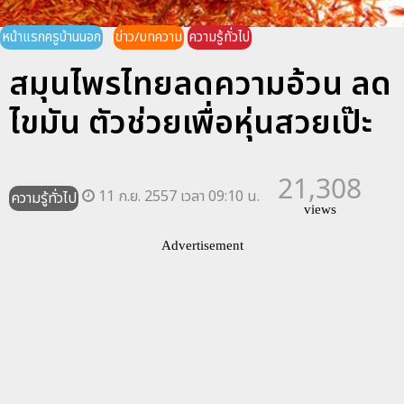
หน้าแรกครูบ้านนอก
ข่าว/บทความ
ความรู้ทั่วไป
สมุนไพรไทยลดความอ้วน ลด
ไขมัน ตัวช่วยเพื่อหุ่นสวยเป๊ะ
21,308
11 ก.ย. 2557 เวลา 09:10 น.
ความรู้ทั่วไป
views
Advertisement