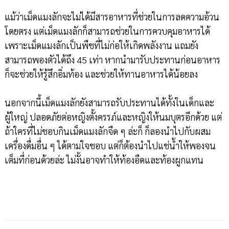
แม้ว่าเม็ดแมงลักจะไม่ได้มีสารอาหารที่ช่วยในการลดความอ้วน
โดยตรง แต่เม็ดแมงลักก็สามารถช่วยในการควบคุมอาหารได้
เพราะเม็ดแมงลักเป็นพืชที่ไม่ก่อให้เกิดพลังงาน แถมยัง
สามารถพองตัวได้ถึง 45 เท่า หากนำมารับประทานก่อนอาหาร
ก็จะช่วยให้รู้สึกอิ่มท้อง และช่วยให้ทานอาหารได้น้อยลง
นอกจากนี้เม็ดแมงลักยังสามารถรับประทานได้ทั้งในเด็กและ
ผู้ใหญ่ ปลอดภัยต่อหญิงตั้งครรภ์และหญิงให้นมบุตรอีกด้วย แต่
ถ้าใครที่ไม่ชอบกินเม็ดแมงลักจืด ๆ ล่ะก็ ก็ลองนำไปกับผสม
เครื่องดื่มอื่น ๆ ได้ตามใจชอบ แต่ก็ต้องนำไปแช่น้ำให้พองจน
เต็มที่ก่อนด้วยล่ะ ไม่งั้นอาจทำให้ท้องอืดและท้องผูกแทน