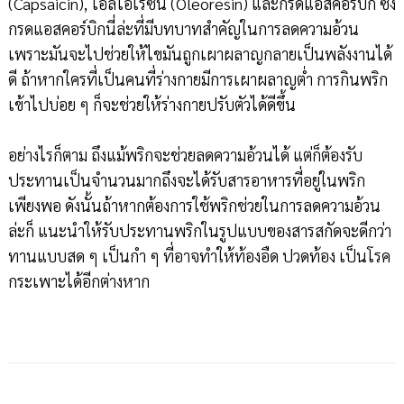
(Capsaicin), โอลีโอเรซิน (Oleoresin) และกรดแอสคอร์บิก ซึ่ง
กรดแอสคอร์บิกนี่ล่ะที่มีบทบาทสำคัญในการลดความอ้วน
เพราะมันจะไปช่วยให้ไขมันถูกเผาผลาญกลายเป็นพลังงานได้
ดี ถ้าหากใครที่เป็นคนที่ร่างกายมีการเผาผลาญต่ำ การกินพริก
เข้าไปบ่อย ๆ ก็จะช่วยให้ร่างกายปรับตัวได้ดีขึ้น
อย่างไรก็ตาม ถึงแม้พริกจะช่วยลดความอ้วนได้ แต่ก็ต้องรับ
ประทานเป็นจำนวนมากถึงจะได้รับสารอาหารที่อยู่ในพริก
เพียงพอ ดังนั้นถ้าหากต้องการใช้พริกช่วยในการลดความอ้วน
ล่ะก็ แนะนำให้รับประทานพริกในรูปแบบของสารสกัดจะดีกว่า
ทานแบบสด ๆ เป็นกำ ๆ ที่อาจทำให้ท้องอืด ปวดท้อง เป็นโรค
กระเพาะได้อีกต่างหาก