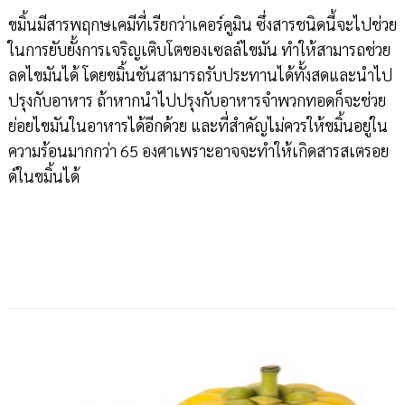
ขมิ้นมีสารพฤกษเคมีที่เรียกว่าเคอร์คูมิน ซึ่งสารชนิดนี้จะไปช่วย
ในการยับยั้งการเจริญเติบโตของเซลล์ไขมัน ทำให้สามารถช่วย
ลดไขมันได้ โดยขมิ้นชันสามารถรับประทานได้ทั้งสดและนำไป
ปรุงกับอาหาร ถ้าหากนำไปปรุงกับอาหารจำพวกทอดก็จะช่วย
ย่อยไขมันในอาหารได้อีกด้วย และที่สำคัญไม่ควรให้ขมิ้นอยู่ใน
ความร้อนมากกว่า 65 องศาเพราะอาจจะทำให้เกิดสารสเตรอย
ด์ในขมิ้นได้