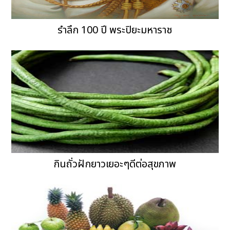
รำลึก 100 ปี พระปิยะมหาราช
กินถั่วฝักยาวเยอะๆดีต่อสุขภาพ