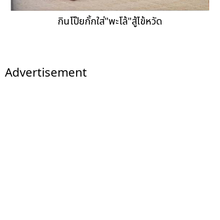
กินโป๊ยกั้กใส่"พะโล้"สู้ไข้หวัด
Advertisement