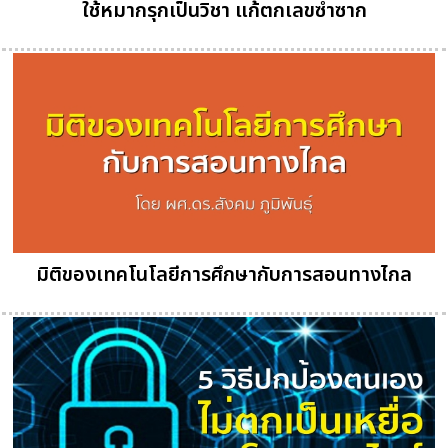
ใช้หมากรุกเป็นวิชา แก้ตกเลขซ้ำซาก
มิติของเทคโนโลยีการศึกษากับการสอนทางไกล