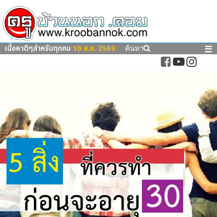
เนื้อหาดีๆสำหรับทุกคน
10 ส.ค. 2569
☰
ค้นหา