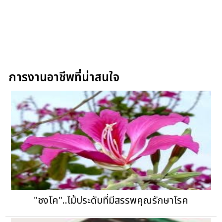
การงานอาชีพที่น่าสนใจ
"ชงโค"..ไม้ประดับที่มีสรรพคุณรักษาโรค