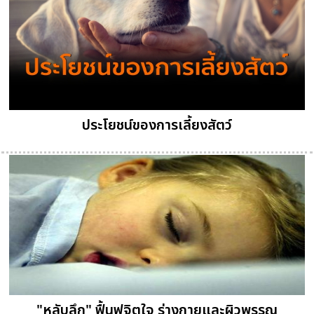
ประโยชน์ของการเลี้ยงสัตว์
"หลับลึก" ฟื้นฟูจิตใจ ร่างกายและผิวพรรณ