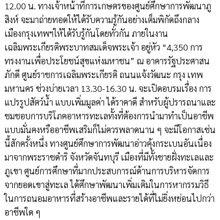
12.00 น. ทางเจ้าหน้าที่การเกษตรของศูนย์ศึกษาการพัฒนาภู
สิงห์ จะมาถ่ายทอดให้ได้รับความรู้กันอย่างเต็มพิกัดถึงกลาง
เมืองกรุงเทพฯให้ได้รับรู้กันโดยทั่วกัน ภายในงาน
เฉลิมพระเกียรติพระบาทสมเด็จพระเจ้า อยู่หัว “4,350 การ
ทรงงานเพื่อประโยชน์สุขแห่งมหาชน” ณ อาคารรัฐประศาสน
ภักดี ศูนย์ราชการเฉลิมพระเกียรติ ถนนแจ้งวัฒนะ กรุง เทพ
มหานคร ช่วงบ่ายเวลา 13.30-16.30 น. จะเปิดอบรมเรื่อง การ
แปรรูปสัตว์น้ำ แบบเพิ่มมูลค่า ได้ราคาดี สำหรับผู้ปรารถนาและ
ชมชอบการบริโภคอาหารทะเลทั้งที่ต้องการนำมาทำเป็นอาชีพ
แบบมั่นคงหรืออาชีพเสริมก็ไม่ควรพลาดนาน ๆ จะมีโอกาสเช่น
นี้สักครั้งหนึ่ง ทางศูนย์ศึกษาการพัฒนาอ่าวคุ้งกระเบนอันเนื่อง
มาจากพระราชดำริ จังหวัดจันทบุรี เมืองที่มีทั้งชายฝั่งทะเลและ
ภูเขา ศูนย์การศึกษาที่มากประสบการณ์ด้านการบริหารจัดการ
จากยอดเขาสู่ทะเล ได้ศึกษาพัฒนาเพิ่มเติมในการหากรรมวิธี
ในการถนอมอาหารที่สร้างอาชีพและรายได้ที่ไม่ยิ่งหย่อนไปกว่า
อาชีพใด ๆ