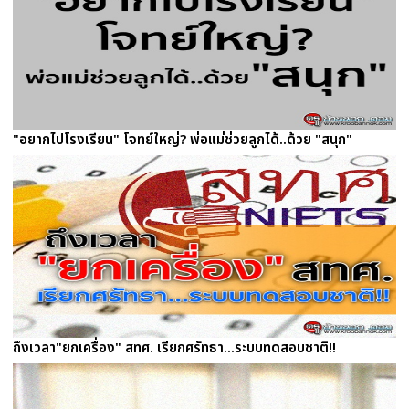
"อยากไปโรงเรียน" โจทย์ใหญ่? พ่อแม่ช่วยลูกได้..ด้วย "สนุก"
ถึงเวลา"ยกเครื่อง" สทศ. เรียกศรัทธา...ระบบทดสอบชาติ!!