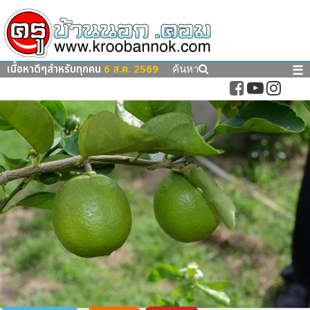
เนื้อหาดีๆสำหรับทุกคน
6 ส.ค. 2569
☰
ค้นหา