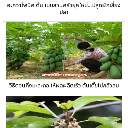
อะควาโพนิค ต้นแบบสวนครัวยุคใหม่...ปลูกผักเลี้ยง
ปลา
วิธีตอนกิ่งมะละกอ ให้ผลผลิตเร็ว ต้นเตี้ยไม่กลัวลม