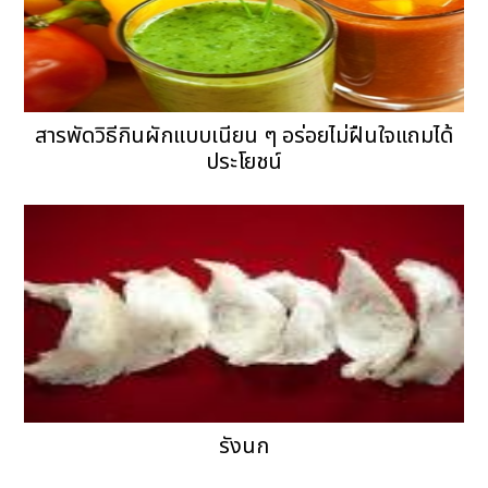
สารพัดวิธีกินผักแบบเนียน ๆ อร่อยไม่ฝืนใจแถมได้
ประโยชน์
รังนก