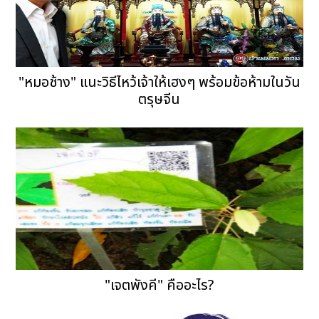
"หมอช้าง" แนะวิธีไหว้เจ้าให้เฮงๆ พร้อมข้อห้ามในวัน
ตรุษจีน
"เจตพังคี" คืออะไร?