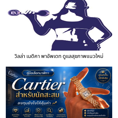
วิลล่า เมดิคา พาอัพเดท ดูแลสุขภาพแนวใหม่