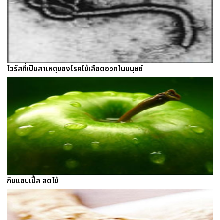
ไวรัสที่เป็นสาเหตุของโรคไข้เลือดออกในมนุษย์
กินแอปเปิ้ล ลดไข้