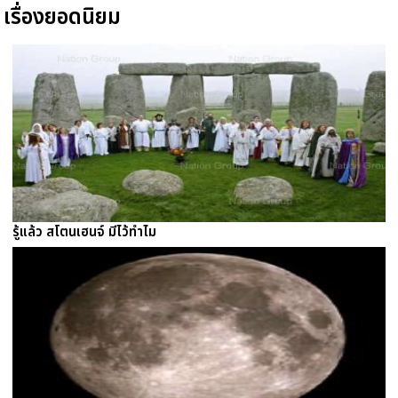
เรื่องยอดนิยม
รู้แล้ว สโตนเฮนจ์ มีไว้ทำไม