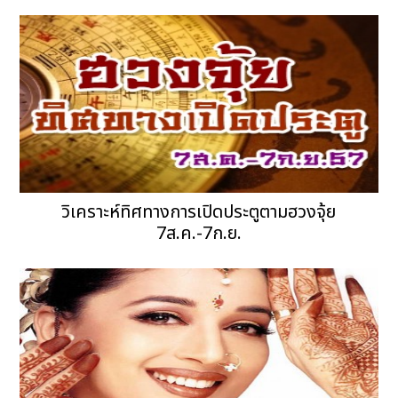
วิเคราะห์ทิศทางการเปิดประตูตามฮวงจุ้ย
7ส.ค.-7ก.ย.