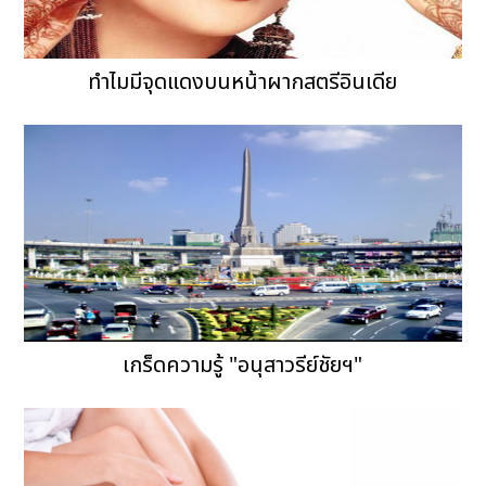
ทำไมมีจุดแดงบนหน้าผากสตรีอินเดีย
เกร็ดความรู้ "อนุสาวรีย์ชัยฯ"