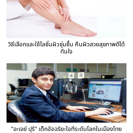
วิธีเลือกและใช้โลชั่นผิวชุ่มชื้น คืนผิวสวยสุขภาพดีได้
ทันใจ
"อะเจย์ ปุริ" เด็กอัจฉริยะไอทีระดับโลกในเมืองไทย