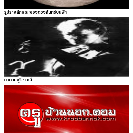
รูปร่างลักษณะของดวงจันทร์บนฟ้า
มาดามคูรี : เคมี