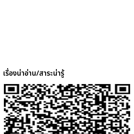
เรื่องน่าอ่าน/สาระน่ารู้