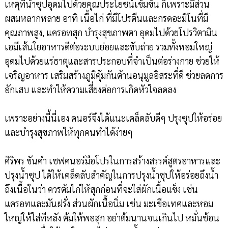
เหตุที่น้ำซุปอุดมไปด้วยคุณประโยชน์เข้มข้น ก็เพราะมีส่วน
ผสมหลากหลาย อาทิ เนื้อไก่ ที่มีโปรตีนและกรดอะมิโนที่มี
คุณภาพสูง, แครอทสุก บำรุงสุขภาพตา อุดมไปด้วยโปรวิตามิน
เอมีเส้นใยอาหารดีต่อระบบย่อยและขับถ่าย รวมทั้งหอมใหญ่
อุดมไปด้วยแร่ธาตุและสารประกอบที่จำเป็นต่อร่างกาย ช่วยให้
เจริญอาหาร เสริมสร้างภูมิคุ้มกันต้านอนุมูลอิสระที่ดี ช่วยลดการ
อักเสบ และทำให้ความเสี่ยงต่อการเกิดหัวใจลดลง
เพราะอย่างนี้นี่เอง คนอร์จึงได้แนะเคล็ดลับดีๆ ปรุงซุปให้อร่อย
และบำรุงสุขภาพให้ทุกคนทำได้ง่ายๆ
ศิริพร ขันคำ เชฟคนอร์มือโปรในการสร้างสรรค์สูตรอาหารและ
ปรุงน้ำซุป ได้ให้เคล็ดลับสำคัญในการปรุงน้ำซุปให้อร่อยถึงน้ำ
ถึงเนื้อในว่า ควรต้มไก่ให้สุกก่อนที่จะใส่ผักเนื้อแข็ง เช่น
แครอทและมันฝรั่ง ส่วนผักเนื้อนิ่ม เช่น มะเขือเทศและหอม
ใหญ่ให้ใส่ทีหลัง ต้มให้พอสุก อย่าต้มนานจนเกินไป หมั่นช้อน