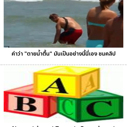
คำว่า "ตายน้ำตื้น" มันเป็นอย่างนี้นี่เอง ชมคลิป