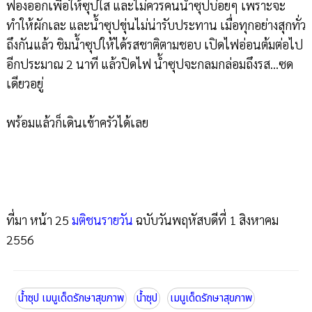
ฟองออกเพื่อให้ซุปใส และไม่ควรคนน้ำซุปบ่อยๆ เพราะจะ
ทำให้ผักเละ และน้ำซุปขุ่นไม่น่ารับประทาน เมื่อทุกอย่างสุกทั่ว
ถึงกันแล้ว ชิมน้ำซุปให้ได้รสชาติตามชอบ เปิดไฟอ่อนต้มต่อไป
อีกประมาณ 2 นาที แล้วปิดไฟ น้ำซุปจะกลมกล่อมถึงรส...ซด
เดียวอยู่
พร้อมแล้วก็เดินเข้าครัวได้เลย
ที่มา หน้า 25
มติชนรายวัน
ฉบับวันพฤหัสบดีที่ 1 สิงหาคม
2556
น้ำซุป เมนูเด็ดรักษาสุขภาพ
น้ำซุป
เมนูเด็ดรักษาสุขภาพ