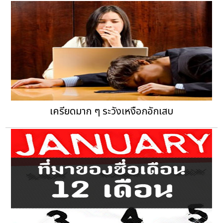
เครียดมาก ๆ ระวังเหงือกอักเสบ