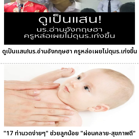
ดูเป็นแสน!นร.อ่านอังกฤษฮา ครูหล่อเผยไม่ดุนร.เก่งขึ้น
"17 ท่านวดง่ายๆ" ช่วยลูกน้อย "ผ่อนคลาย-สุขภาพดี"