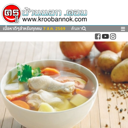
เนื้อหาดีๆสำหรับทุกคน
7 ส.ค. 2569
☰
ค้นหา