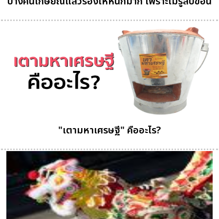
บางคนเกษียณแล้วร้องไห้หนักมาก เพราะไม่รู้สิบข้อนี้
"เตามหาเศรษฐี" คืออะไร?