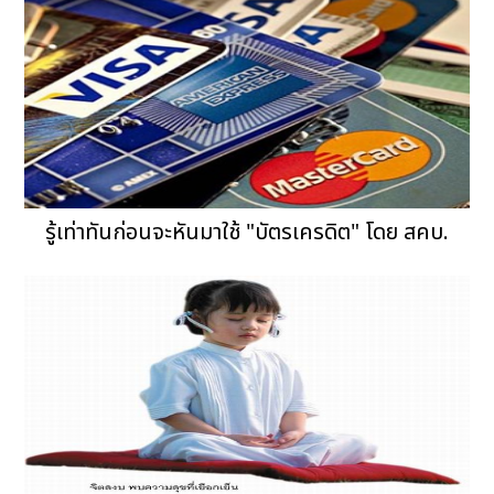
รู้เท่าทันก่อนจะหันมาใช้ "บัตรเครดิต" โดย สคบ.