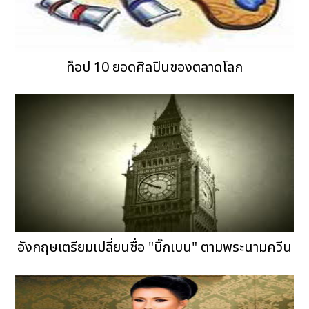
ท็อป 10 ยอดศิลปินของตลาดโลก
อังกฤษเตรียมเปลี่ยนชื่อ "บิ๊กเบน" ตามพระนามควีน