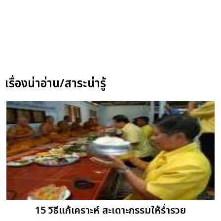
เรื่องน่าอ่าน/สาระน่ารู้
15 วิธีแก้เคราะห์ สะเดาะกรรมให้ร่ำรวย