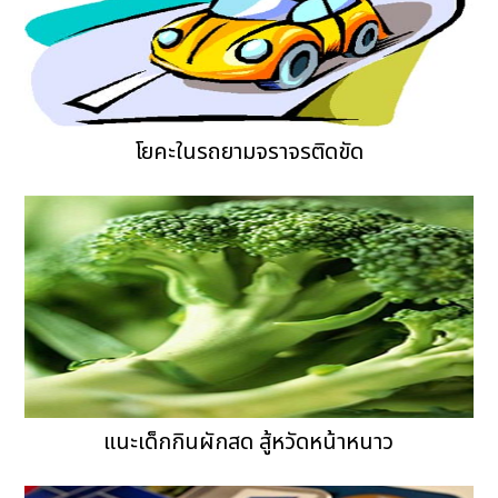
โยคะในรถยามจราจรติดขัด
แนะเด็กกินผักสด สู้หวัดหน้าหนาว