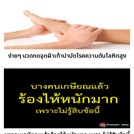
ง่ายๆ นวดกดจุดฝ่าเท้าบำบัดโรคความดันโลหิตสูง