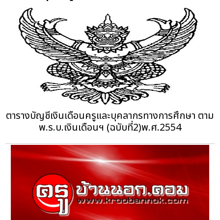
ตารางบัญชีเงินเดือนครูและบุคลากรทางการศึกษา ตาม
พ.ร.บ.เงินเดือนฯ (ฉบับที่2)พ.ศ.2554