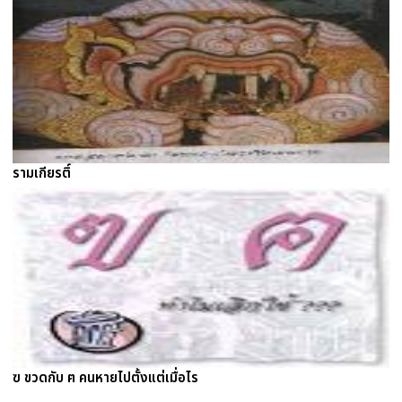
รามเกียรติ์
ฃ ขวดกับ ฅ คนหายไปตั้งแต่เมื่อไร