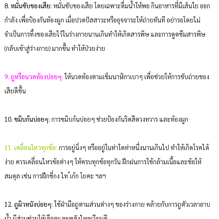
8. หมั่นขับของเสีย:
หมั่นขับของเสีย โดยเฉพาะดื่มน้ำให้พอ กินอาหารที่มีเส้นใย ออก
กำลัง เพื่อป้องกันท้องผูก เมื่อปวดปัสสาวะหรืออุจจาระให้ถ่ายทันที อย่ารอโดยไม่
จำเป็นการทิ้งของเสียไว้ในร่างกายนานเกินทำให้เกิดสารพิษ และการดูดซึมสารพิษ
(กลับเข้าสู่ร่างกาย) มากขึ้น ทำให้ป่วยง่าย
9. ถูหรือนวดท้องบ่อยๆ:
ให้นวดท้องตามเข็มนาฬิกาเบาๆ เพื่อช่วยให้การขับถ่ายของ
เสียดีขึ้น
10. ขมิบก้นบ่อยๆ:
การขมิบก้นบ่อยๆ ช่วยป้องกันริดสีดวงทวาร และท้องผูก
11. เคลื่อนไหวทุกข้อ:
การอยู่นิ่งๆ หรืออยู่ในท่าใดท่าหนึ่งนานเกินไป ทำให้เกิดโรคได้
ง่าย ควรเคลื่อนไหวข้อต่างๆ ให้ครบทุกข้อทุกวัน ฝึกฝนการใช้กล้ามเนื้อและข้อให้
สมดุล เช่น การฝึกชี่กง ไท ้เก้ก โยคะ ฯลฯ
12. ถูผิวหนังบ่อยๆ:
ใช้ฝ่ามือถูตามส่วนต่างๆ ของร่างกาย คล้ายกับการถูตัวเวลาอาบ
น้ำ มีส่วนช่วยให้เลือดและพลังไหลเวียนดี