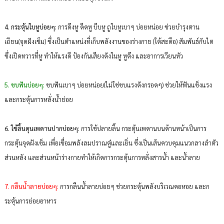
4. กระตุ้นใบหูบ่อยๆ:
การดึงหู ดีดหู บีบหู ถูใบหูเบาๆ บ่อยหน่อย ช่วยบำรุงตาน
เถียน(จุดฝังเข็ม) ซึ่งเป็นตำแหน่งที่เก็บพลังงานของร่างกาย (ใต้สะดือ) สัมพันธ์กับไต
ซึ่งเปิดทวารที่หู ทำให้แรงดี ป้องกันเสียงดังในหู หูตึง และอาการเวียนหัว
5. ขบฟันบ่อยๆ:
ขบฟันเบาๆ บ่อยหน่อย(ไม่ใช่ขบแรงดังกรอดๆ) ช่วยให้ฟันแข็งแรง
และกระตุ้นการหลั่งน้ำย่อย
6. ใช้ลิ้นดุนเพดานปากบ่อยๆ:
การใช้ปลายลิ้น กระตุ้นเพดานบนด้านหน้าเป็นการ
กระตุ้นจุดฝังเข็ม เพื่อเชื่อมพลังลมปราณตู๋และเยิ่น ซึ่งเป็นเส้นควบคุมแนวกลางลำตัว
ส่วนหลัง และส่วนหน้าร่างกายทำให้เกิดการกระตุ้นการหลั่งสารน้ำ และน้ำลาย
7. กลืนน้ำลายบ่อยๆ:
การกลืนน้ำลายบ่อยๆ ช่วยกระตุ้นพลังบริเวณคอหอย และก
ระตุ้นการย่อยอาหาร