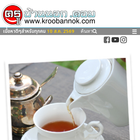
เนื้อหาดีๆสำหรับทุกคน
10 ส.ค. 2569
☰
ค้นหา