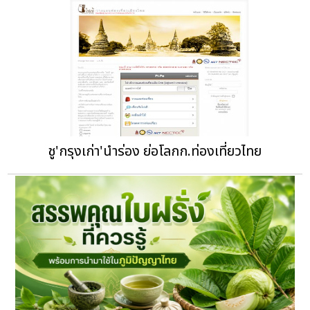
ชู'กรุงเก่า'นำร่อง ย่อโลกก.ท่องเที่ยวไทย