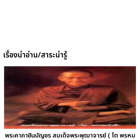
เรื่องน่าอ่าน/สาระน่ารู้
พระคาถาชินบัญชร สมเด็จพระพุฒาจารย์ ( โต พรหม