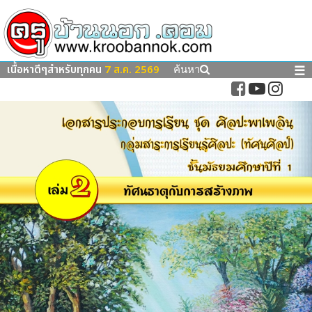
เนื้อหาดีๆสำหรับทุกคน
7 ส.ค. 2569
☰
ค้นหา