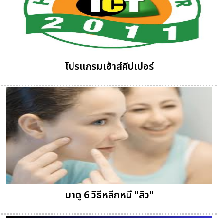
โปรแกรมเฮ้าส์คีปเปอร์
มาดู 6 วิธีหลีกหนี "สิว"