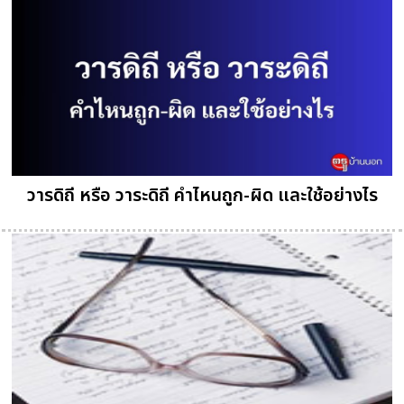
วารดิถี หรือ วาระดิถี คำไหนถูก-ผิด และใช้อย่างไร