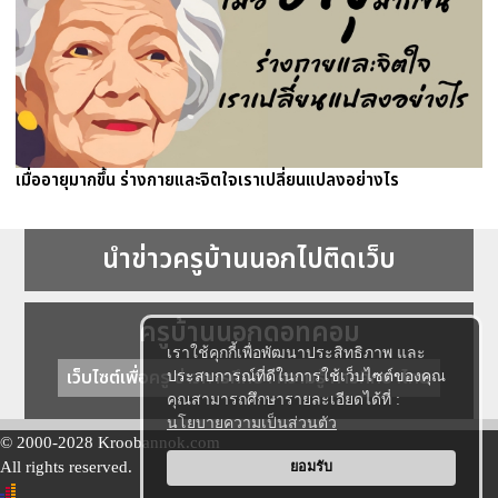
เมื่ออายุมากขึ้น ร่างกายและจิตใจเราเปลี่ยนแปลงอย่างไร
นำข่าวครูบ้านนอกไปติดเว็บ
ครูบ้านนอกดอทคอม
เราใช้คุกกี้เพื่อพัฒนาประสิทธิภาพ และ
เว็บไซต์เพื่อครู ข่าวการศึกษา ความรู้ การศึกษาไทย
ประสบการณ์ที่ดีในการใช้เว็บไซต์ของคุณ
คุณสามารถศึกษารายละเอียดได้ที่ :
นโยบายความเป็นส่วนตัว
© 2000-2028 Kroobannok.com
All rights reserved.
ยอมรับ