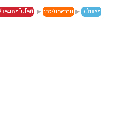
์และเทคโนโลยี
▶
ข่าว/บทความ
▶
หน้าแรก