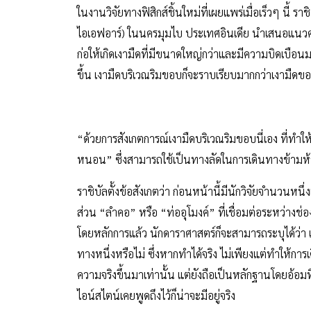
ในงานวิจัยทางฟิสิกส์ชิ้นใหม่ที่เผยแพร่เมื่อเร็วๆ นี้ 
ไอเอฟอาร์) ในนครมุมไบ ประเทศอินเดีย นำเสนอแนวคว
ก่อให้เกิดเงามืดที่มีขนาดใหญ่กว่าและมีความบิดเบือน
ขึ้น เงามืดบริเวณริมขอบก็จะราบเรียบมากกว่าเงามืด
“ด้วยการสังเกตการณ์เงามืดบริเวณริมขอบนี่เอง ที่ทำใ
หนอน” ซึ่งสามารถใช้เป็นทางลัดในการเดินทางข้ามห้ว
ราชิบัลตั้งข้อสังเกตว่า ก่อนหน้านี้มีนักวิจัยจำน
ส่วน “ลำคอ” หรือ “ท่ออุโมงค์” ที่เชื่อมต่อระหว่า
โดยหลักการแล้ว นักดาราศาสตร์ก็จะสามารถระบุได้ว่า 
ทางหนึ่งหรือไม่ ซึ่งหากทำได้จริง ไม่เพียงแต่ทำให้ก
ความจริงขึ้นมาเท่านั้น แต่ยังถือเป็นหลักฐานโดยอ้อม
ไอน์สไตน์เคยพูดถึงไว้ก็น่าจะมีอยู่จริง