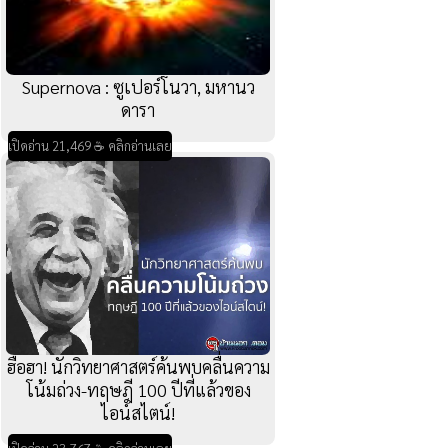
Supernova : ซูเปอร์โนวา, มหานว
ดารา
เปิดอ่าน 21,469 ☕ คลิกอ่านเลย
ฮือฮา! นักวิทยาศาสตร์ค้นพบคลื่นความ
โน้มถ่วง-ทฤษฎี 100 ปีที่แล้วของ
ไอน์สไตน์!