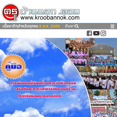
เนื้อหาดีๆสำหรับทุกคน
6 ส.ค. 2569
☰
ค้นหา