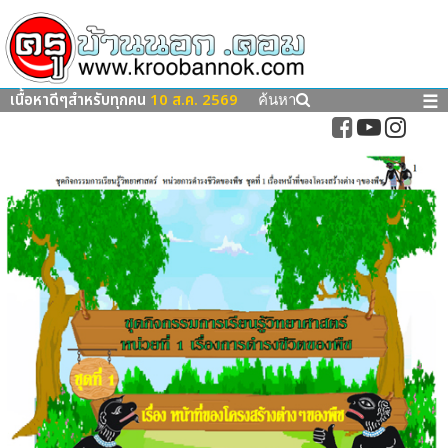
เนื้อหาดีๆสำหรับทุกคน
10 ส.ค. 2569
☰
ค้นหา