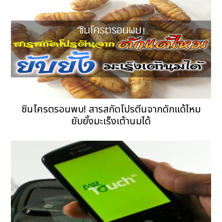
ซินโครตรอนพบ! สารสกัดโปรตีนจากดักแด้ไหม
ยับยั้งมะเร็งเต้านมได้