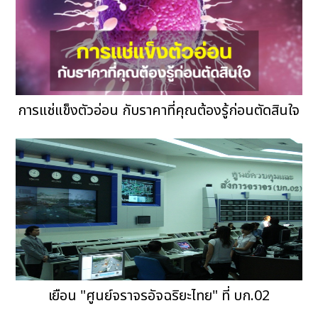
การแช่แข็งตัวอ่อน กับราคาที่คุณต้องรู้ก่อนตัดสินใจ
เยือน "ศูนย์จราจรอัจฉริยะไทย" ที่ บก.02