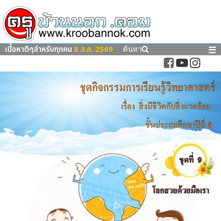
เนื้อหาดีๆสำหรับทุกคน
8 ส.ค. 2569
☰
ค้นหา