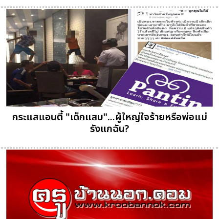
กระแสแอนตี้ "เด็กแสบ"...ผู้ใหญ่ใจร้ายหรือพ่อแม่
รังแกฉัน?