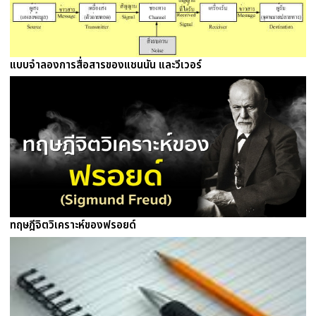
แบบจำลองการสื่อสารของแชนนัน และวีเวอร์
ทฤษฎีจิตวิเคราะห์ของฟรอยด์