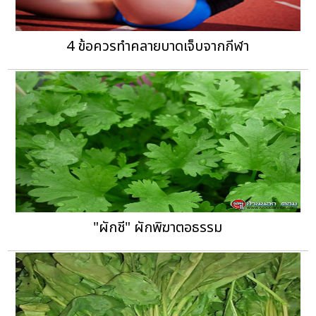
4 ข้อควรทำคลายบาดเจ็บจากกีฬา
"ผักชี" ผักพิฆาตอธรรม