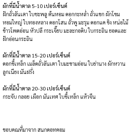
ผักที่มีน้ำตาล 5-10 เปอร์เซ็นต์
ฝักถั่วลันเตา ใบชะพลู ต้นหอม ดอกกะหล่ำ ถั่วแขก ผักโขม
หอมใหญ่ ใบทองหลาง ดอกโสน ถั่วพู มะรุม ดอกแค ขิง หน่อไม้
ข้าวโพดอ่อน หัวปลี กระเจี๊ยบ มะละกอดิบ ใบกระถิน ยอดและ
ฝักอ่อนกระถิน
ผักที่มีน้ำตาล 15-20 เปอร์เซ็นต์
ดอกขี้เหล็ก เมล็ดถั่วลันเตา ใบมะขามอ่อน ใบย่านาง ผักหวาน
ลูกเนียง มันฝรั่ง
ผักที่มีน้ำตาล 20-30 เปอร์เซ็นต์
กระจับ กลอย เผือก มันเทศ ใบขี้เหล็ก แห้วจีน
ขอบคุณที่มาจาก สนุกดอทคอม