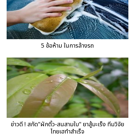
5 ข้อห้าม ในการล้างรถ
ข่าวดี ! สกัด"ผักติ้ว-สนสามใบ" ยาสู้มะเร็ง ทีมวิจัย
ไทยเฮทำสำเร็จ