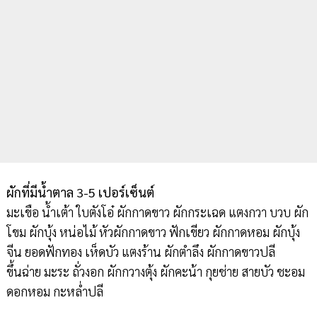
ผักที่มีน้ำตาล 3-5 เปอร์เซ็นต์
มะเขือ น้ำเต้า ใบตังโอ๋ ผักกาดขาว ผักกระเฉด แตงกวา บวบ ผัก
โขม ผักบุ้ง หน่อไม้ หัวผักกาดขาว ฟักเขียว ผักกาดหอม ผักบุ้ง
จีน ยอดฟักทอง เห็ดบัว แตงร้าน ผักตำลึง ผักกาดขาวปลี
ขึ้นฉ่าย มะระ ถั่วงอก ผักกวางตุ้ง ผักคะน้า กุยช่าย สายบัว ชะอม
ดอกหอม กะหล่ำปลี