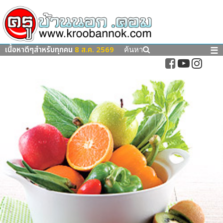
เนื้อหาดีๆสำหรับทุกคน
8 ส.ค. 2569
☰
ค้นหา