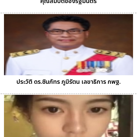
คุณสมบัติของรัฐมนตรี
ประวัติ ดร.ชินภัทร ภูมิรัตน เลขาธิการ กพฐ.