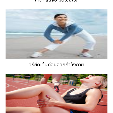
เห็ดหลินจือ มีดีเช่นไร?
วิธียืดเส้นก่อนออกกำลังกาย