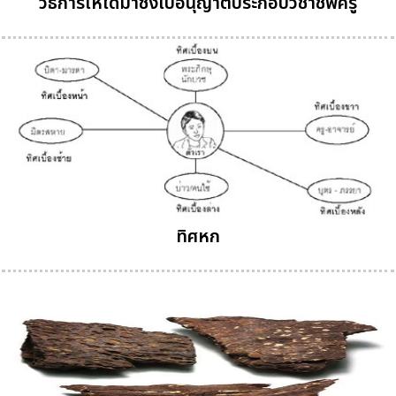
วิธีการให้ได้มาซึ่งใบอนุญาตประกอบวิชาชีพครู
ทิศหก