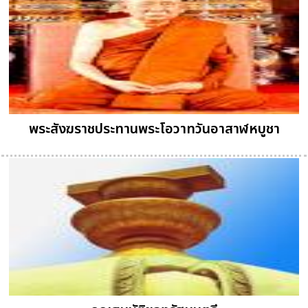
พระสังฆราชประทานพระโอวาทวันอาสาฬหบูชา