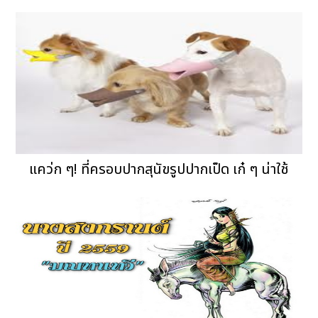
แคว่ก ๆ! ที่ครอบปากสุนัขรูปปากเป็ด เก๋ ๆ น่าใช้