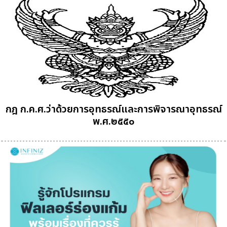
กฎ ก.ค.ศ.ว่าด้วยการอุทธรณ์และการพิจารณาอุทธรณ์
พ.ศ.๒๕๕๐