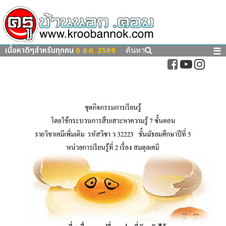
เนื้อหาดีๆสำหรับทุกคน
6 ส.ค. 2569
☰
ค้นหา