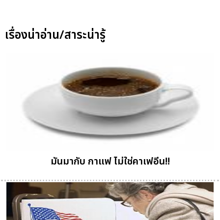
เรื่องน่าอ่าน/สาระน่ารู้
มันมากับ กาแฟ ไม่ใช่คาเฟอีน!!