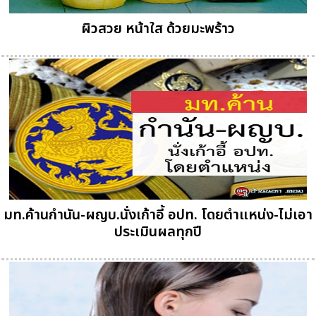
ผิวสวย หน้าใส ด้วยมะพร้าว
มท.ค้านกำนัน-ผญบ.นั่งเก้าอี้ อปท. โดยตำแหน่ง-ไม่เอา
ประเมินผลทุกปี