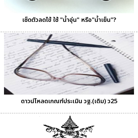
เช็ดตัวลดไข้ ใช้ "น้ำอุ่น" หรือ"น้ำเย็น"?
ดาวน์โหลดเกณฑ์ประเมิน วฐ.(เดิม) ว25