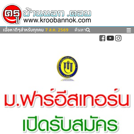
เนื้อหาดีๆสำหรับทุกคน
7 ส.ค. 2569
☰
ค้นหา