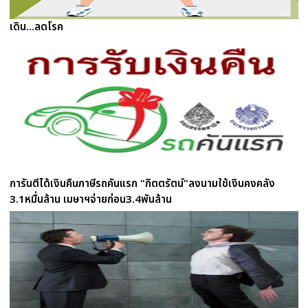
เดิน...ลดโรค
การันตีได้เงินคืนภาษีรถคันแรก "กิตตรัตน์"ลงนามใช้เงินคงคลัง
3.1หมื่นล้าน เมษาฯจ่ายก่อน3.4พันล้าน