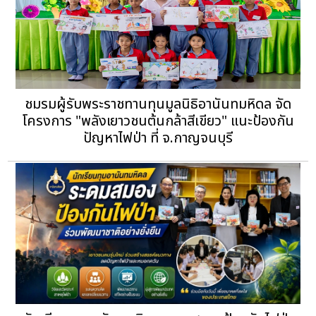
ชมรมผู้รับพระราชทานทุนมูลนิธิอานันทมหิดล จัด
โครงการ "พลังเยาวชนต้นกล้าสีเขียว" แนะป้องกัน
ปัญหาไฟป่า ที่ จ.กาญจนบุรี