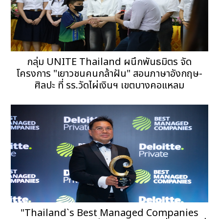
กลุ่ม UNITE Thailand ผนึกพันธมิตร จัด
โครงการ "เยาวชนคนกล้าฝัน" สอนภาษาอังกฤษ-
ศิลปะ ที่ รร.วัดไผ่เงินฯ เขตบางคอแหลม
"Thailand`s Best Managed Companies