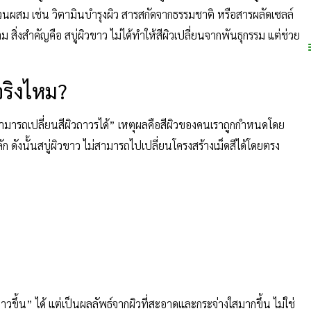
มีส่วนผสม เช่น วิตามินบำรุงผิว สารสกัดจากธรรมชาติ หรือสารผลัดเซลล์
ก็ตาม สิ่งสำคัญคือ สบู่ผิวขาว ไม่ได้ทำให้สีผิวเปลี่ยนจากพันธุกรรม แต่ช่วย
จริงไหม?
่สามารถเปลี่ยนสีผิวถาวรได้” เหตุผลคือสีผิวของคนเราถูกกำหนดโดย
ลัก ดังนั้นสบู่ผิวขาว ไม่สามารถไปเปลี่ยนโครงสร้างเม็ดสีได้โดยตรง
ูขาวขึ้น” ได้ แต่เป็นผลลัพธ์จากผิวที่สะอาดและกระจ่างใสมากขึ้น ไม่ใช่