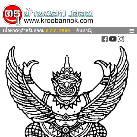
เนื้อหาดีๆสำหรับทุกคน
6 ส.ค. 2569
☰
ค้นหา