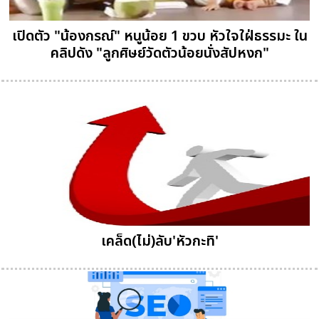
เปิดตัว "น้องกรณ์" หนูน้อย 1 ขวบ หัวใจใฝ่ธรรมะ ใน
คลิปดัง "ลูกศิษย์วัดตัวน้อยนั่งสัปหงก"
เคล็ด(ไม่)ลับ'หัวกะทิ'