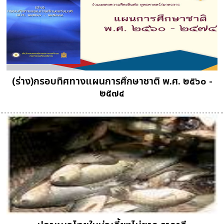
(ร่าง)กรอบทิศทางแผนการศึกษาชาติ พ.ศ. ๒๕๖๐ -
๒๕๗๔