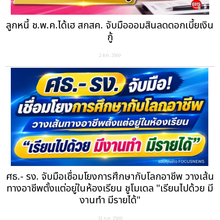
ลูกหนี้ ช.พ.ค.ได้เฮ สกสค. จับมือออมสินลดดอกเบี้ยเงิน
กู้
2 ส.ค. 2569
ศธ.- รง. จับมือเชื่อมโยงการศึกษากับโลกอาชีพ วางเส้น
ทางอาชีพตั้งแต่อยู่ในห้องเรียน ชูโมเดล "เรียนไปด้วย มี
งานทำ มีรายได้"
31 ก.ค. 2569