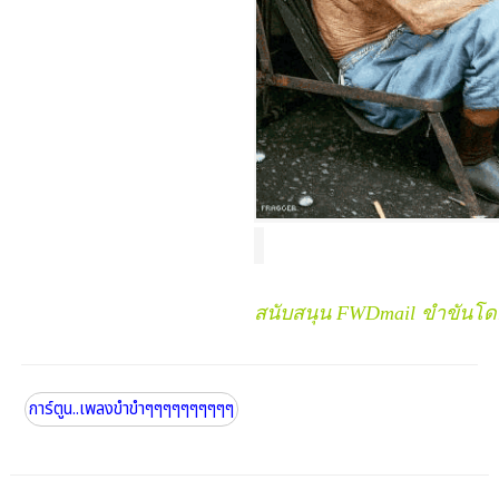
สนับสนุน FWDmail ขำขันโดย:
การ์ตูน..เพลงขำขำๆๆๆๆๆๆๆๆๆๆ