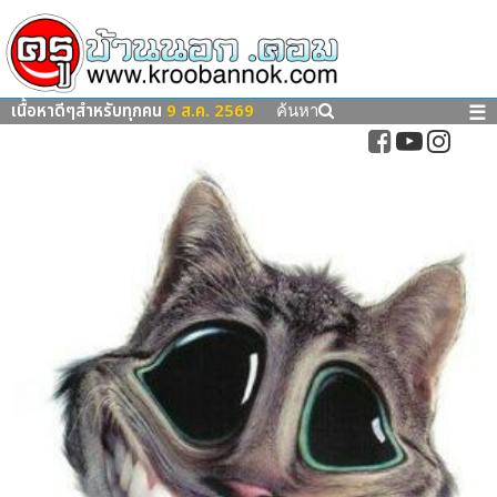
เนื้อหาดีๆสำหรับทุกคน
9 ส.ค. 2569
☰
ค้นหา