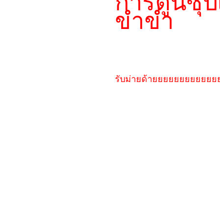
การ์ตูนซุป
ขำขำ
รับม่ายด้ายยยยยยยยยยยย