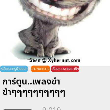
หน้าแรกครูบ้านนอก
ข่าว/บทความ
เรื่องราวจากสมาชิก
การ์ตูน..เพลงขำ
ขำๆๆๆๆๆๆๆๆๆๆ
9,010