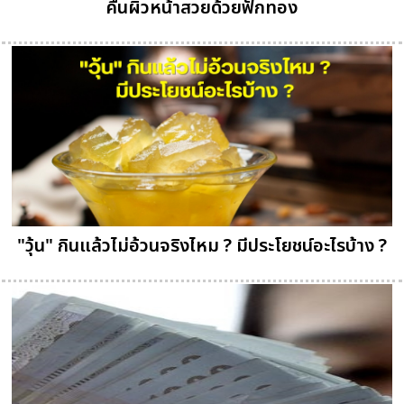
คืนผิวหน้าสวยด้วยฟักทอง
"วุ้น" กินแล้วไม่อ้วนจริงไหม ? มีประโยชน์อะไรบ้าง ?