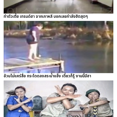
ทำตัวเตี้ย เทรนด์ฮา จากเกาหลี บอกเลยกำลังฮิตสุดๆ
อ้วนไม่แคร์สื่อ กระโดดลงสระน้ำแข็ง เดี๋ยวก็รู้ งานนี้มีฮา