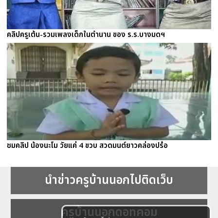
คลิปครูเต้น-รวมเพลงเด็กในตำนาน ของ ร.ร.บางมดฯ
ชมคลิป น้องนะโม วัยแค่ 4 ขวบ สวดมนต์ยาวคล่องปร๋อ
นำข่าวครูบ้านนอกไปติดเว็บ
ครูบ้านนอกดอทคอม