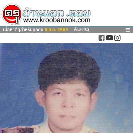
เนื้อหาดีๆสำหรับทุกคน
8 ส.ค. 2569
☰
ค้นหา