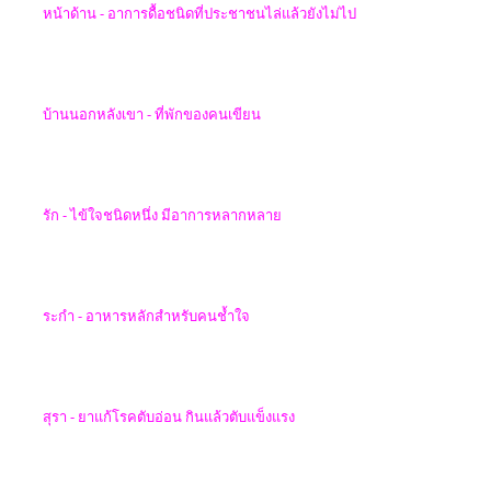
หน้าด้าน -
อาการดื้อชนิดที่ประชาชนไล่แล้วยังไม่ไป
บ้านนอกหลังเขา - ที่พักของคนเขียน
รัก - ไข้ใจชนิดหนึ่ง มีอาการหลากหลาย
ระกำ -
อาหารหลักสำหรับคนช้ำใจ
สุรา - ยาแก้โรคตับอ่อน กินแล้วตับแข็งแรง