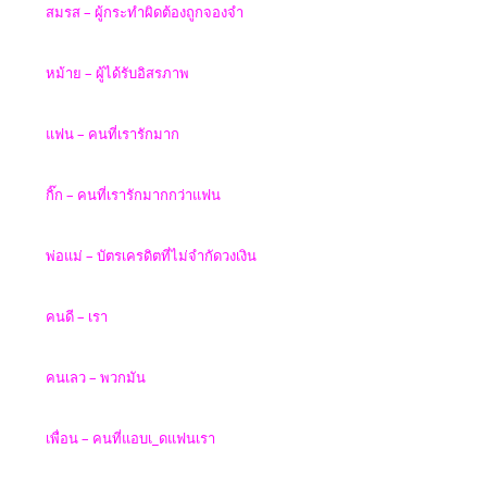
สมรส
–
ผู้กระทำผิดต้องถูกจองจำ
หม้าย
–
ผู้ได้รับอิสรภาพ
แฟน
–
คนที่เรารักมาก
กิ๊ก
–
คนที่เรารักมากกว่าแฟน
พ่อแม่
–
บัตรเครดิตที่ไม่จำกัดวงเงิน
คนดี
–
เรา
คนเลว
–
พวกมัน
เพื่อน
–
คนที่แอบเ
_
ดแฟนเรา