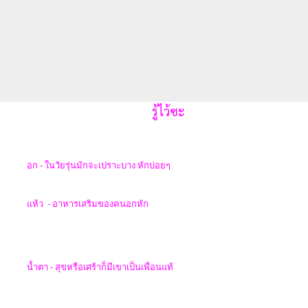
รู้ไว้ซะ
อก - ในวัยรุ่นมักจะเปราะบาง
หักบ่อยๆ
แห้ว - อาหารเสริมของคนอกหัก
น้ำตา -
สุขหรือเศร้าก็มีเขาเป็นเพื่อนแท้