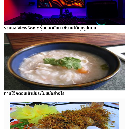
รวมจอ ViewSonic รุ่นยอดนิยม ใช้งานได้ทุกรูปเเบบ
ทานโจ๊กตอนเช้ามีประโยชน์อย่างไร