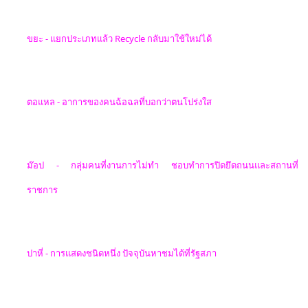
ขยะ - แยกประเภทแล้ว
Recycle
กลับมาใช้ใหม่ได้
ตอแหล - อาการของคนฉ้อฉลที่บอกว่าตนโปร่งใส
ม๊อป
-
กลุ่มคนที่งานการไม่ทำ ชอบทำการปิดยึดถนนและสถานที่
ราชการ
ปาหี่ - การแสดงชนิดหนึ่ง
ปัจจุบันหาชมได้ที่รัฐสภา