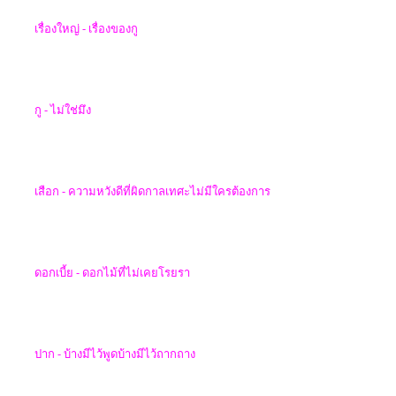
เรื่องใหญ่ - เรื่องของกู
กู -
ไม่ใช่มึง
เสือก - ความหวังดีที่ผิดกาลเทศะไม่มีใครต้องการ
ดอกเบี้ย - ดอกไม้ที่ไม่เคยโรยรา
ปาก -
บ้างมีไว้พูดบ้างมีไว้ถากถาง