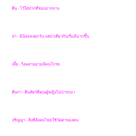
ตีน - ไว้ใส่ปากที่ชอบถากถาง
ป่า - มีน้อยลงทุกวัน
แต่ป่าเดียวกันเริ่มมีมากขึ้น
เหี้ย - วิ่งพล่านยามมีคนโกรธ
ตีนกา
-
ตีนสัตว์ที่คุณผู้หญิงไม่ปารถนา
ปริญญา - สิ่งที่สังคมไทยใช้วัดค่าของคน