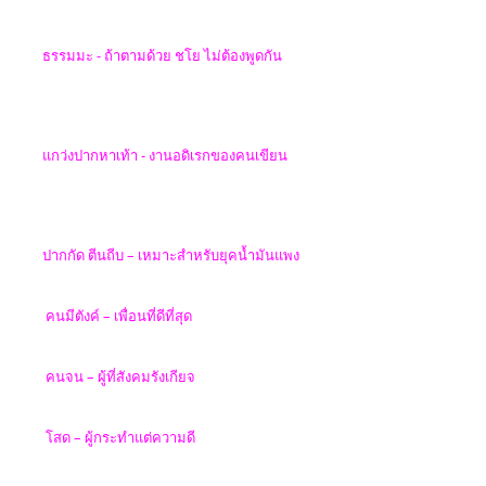
ธรรมมะ - ถ้าตามด้วย ชโย ไม่ต้องพูดกัน
แกว่งปากหาเท้า -
งานอดิเรกของคนเขียน
ปากกัด ตีนถีบ
–
เหมาะสำหรับยุค
น้ำมันแพง
คนมีตังค์
–
เพื่อนที่ดีที่สุด
คนจน
–
ผู้ที่สังคมรังเกียจ
โสด
–
ผู้กระทำแต่ความดี