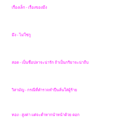
เรื่องเล็ก - เรื่องของมึง
มึง - ไม่ใช่กู
สอด -
เป็นชื่อปลาจะน่ารัก ถ้าเป็นกริยาจะน่าถีบ
วิสามัญ -
กรณีที่ตำรวจทำปืนลั่นใส่ผู้ร้าย
ทอง - สูงค่า แต่จะต่ำหากนำหน้าด้วย ดอก