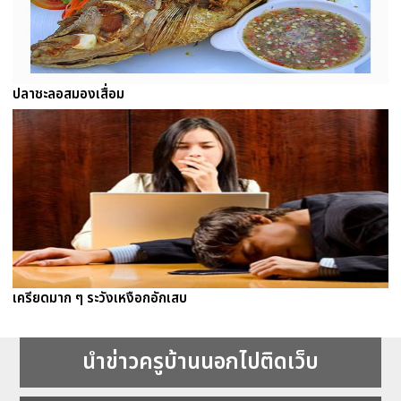
ปลาชะลอสมองเสื่อม
เครียดมาก ๆ ระวังเหงือกอักเสบ
นำข่าวครูบ้านนอกไปติดเว็บ