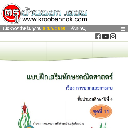
เนื้อหาดีๆสำหรับทุกคน
8 ส.ค. 2569
☰
ค้นหา