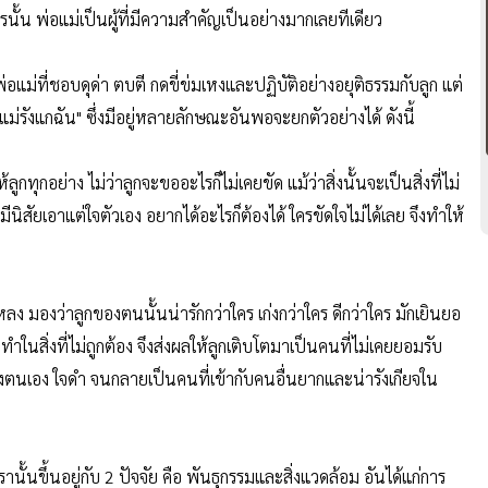
ไรนั้น พ่อแม่เป็นผู้ที่มีความสำคัญเป็นอย่างมากเลยทีเดียว
ึงพ่อแม่ที่ชอบดุด่า ตบตี กดขี่ข่มเหงและปฏิบัติอย่างอยุติธรรมกับลูก แต่
่รังแกฉัน" ซึ่งมีอยู่หลายลักษณะอันพอจะยกตัวอย่างได้ ดังนี้
กทุกอย่าง ไม่ว่าลูกจะขออะไรก็ไม่เคยขัด แม้ว่าสิ่งนั้นจะเป็นสิ่งที่ไม่
ัยเอาแต่ใจตัวเอง อยากได้อะไรก็ต้องได้ ใครขัดใจไม่ได้เลย จึงทำให้
นหลง มองว่าลูกของตนนั้นน่ารักกว่าใคร เก่งกว่าใคร ดีกว่าใคร มักเยินยอ
ทำในสิ่งที่ไม่ถูกต้อง จึงส่งผลให้ลูกเติบโตมาเป็นคนที่ไม่เคยยอมรับ
ตนเอง ใจดำ จนกลายเป็นคนที่เข้ากับคนอื่นยากและน่ารังเกียจใน
นั้นขึ้นอยู่กับ 2 ปัจจัย คือ พันธุกรรมและสิ่งแวดล้อม อันได้แก่การ