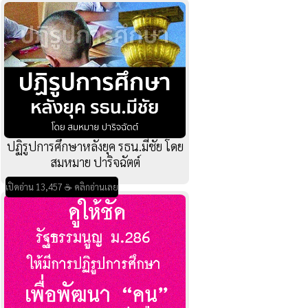
ปฏิรูปการศึกษาหลังยุค รธน.มีชัย โดย
สมหมาย ปาริจฉัตต์
เปิดอ่าน 13,457 ☕ คลิกอ่านเลย