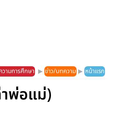
ความการศึกษา
▶
ข่าว/บทความ
▶
หน้าแรก
่าพ่อแม่)