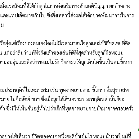
างสิ่งแวดล้อมที่ดีให้กับลูกในการส่งเสริมทางด้านสติปัญญา ยกตัวอย่าง
นและแทปเล็ตมากเกินไป ซึ่งสิ่งเหล่านี้ส่งผลให้เด็กขาดพัฒนาการในการ
คม
รือยุ่งแต่เรื่องของตนเองโดยไม่มีเวลามาสนใจลูกและใช้วิธีชดเชยที่คิด
ต่อย่าลืมว่าแท้ที่จริงแล้วของเล่นที่ดีที่สุดสำหรับลูกก็คือพ่อแม่
ความอบอุ่นและคิดว่าพ่อแม่ไม่รัก ซึ่งส่งผลให้ลูกเติบโตขึ้นเป็นคนขี้เหงา
ความประพฤติที่ไม่เหมาะสม เช่น พูดจาหยาบคาย ขี้โกหก ดื่มสุรา เสพ
ฎหมาย ไม่ซื่อสัตย์ ฯลฯ ซึ่งเมื่อลูกได้เห็นความประพฤติเหล่านั้นก็จะ
 ซึ่งมีให้เห็นกันอยู่ทั่วไปว่าเด็กที่พูดจาหยาบคายมักมาจากครอบครัว
นตัวอย่างให้เห็นว่า ชีวิตของคนๆหนึ่งจะดีชั่วเช่นไร พ่อแม่นับว่าเป็นผู้ที่