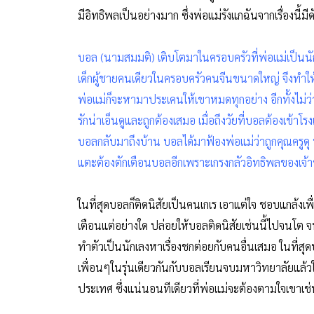
มีอิทธิพลเป็นอย่างมาก ซึ่งพ่อแม่รังแกฉันจากเรื่องนี้มีดั
บอล (นามสมมติ) เติบโตมาในครอบครัวที่พ่อแม่เป็นนัก
เด็กผู้ชายคนเดียวในครอบครัวคนจีนขนาดใหญ่ จึงทำให้
พ่อแม่ก็จะหามาประเคนให้เขาหมดทุกอย่าง อีกทั้งไม่ว
รักน่าเอ็นดูและถูกต้องเสมอ เมื่อถึงวัยที่บอลต้องเข้าโรง
บอลกลับมาถึงบ้าน บอลได้มาฟ้องพ่อแม่ว่าถูกคุณครูดุ พ
แตะต้องตักเตือนบอลอีกเพราะเกรงกลัวอิทธิพลของเจ้า
ในที่สุดบอลก็ติดนิสัยเป็นคนเกเร เอาแต่ใจ ชอบแกล้งเพ
เตือนแต่อย่างใด ปล่อยให้บอลติดนิสัยเช่นนี้ไปจนโต 
ทำตัวเป็นนักเลงหาเรื่องชกต่อยกับคนอื่นเสมอ ในที่สุ
เพื่อนๆในรุ่นเดียวกันกับบอลเรียนจบมหาวิทยาลัยแล้ว
ประเทศ ซึ่งแน่นอนทีเดียวที่พ่อแม่จะต้องตามใจเขาเช