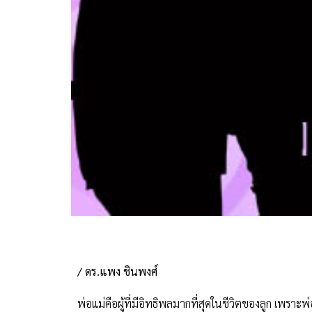
/ ดร.แพง ชินพงศ์
พ่อแม่คือผู้ที่มีอิทธิพลมากที่สุดในชีวิตของลูก เพราะพ่อ