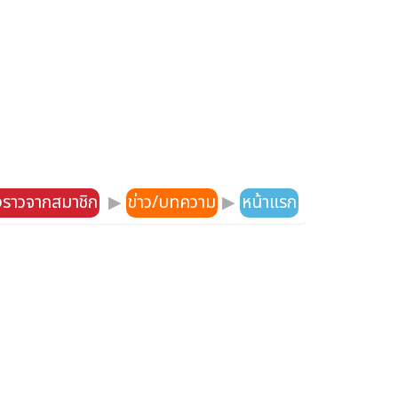
องราวจากสมาชิก
▶
ข่าว/บทความ
▶
หน้าแรก