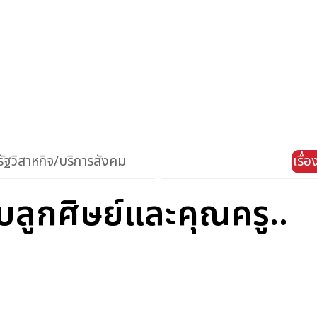
ัฐวิสาหกิจ/บริการสังคม
เรื่
บลูกศิษย์และคุณครู..