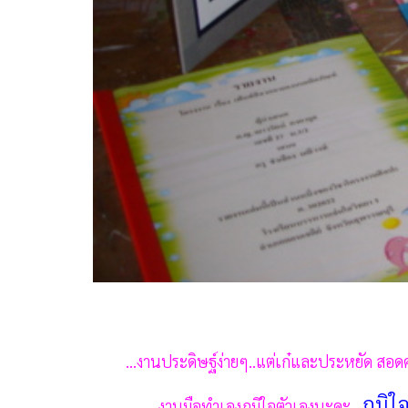
...งานประดิษฐ์ง่ายๆ..แต่เก๋และประหยัด สอ
ภูมิใ
..งานมือทำเองภูมิใจตัวเองนะคะ...