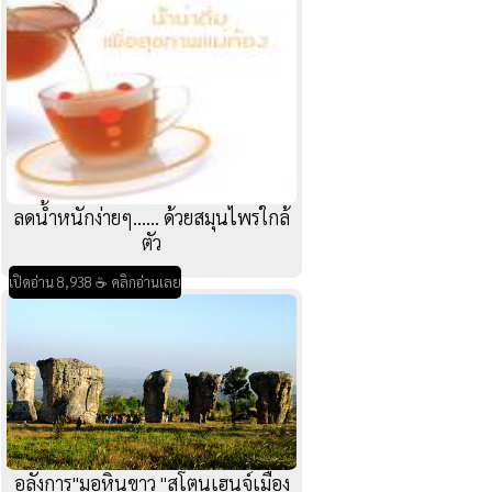
ลดน้ำหนักง่ายๆ...... ด้วยสมุนไพรใกล้
ตัว
เปิดอ่าน 8,938 ☕ คลิกอ่านเลย
อลังการ"มอหินขาว "สโตนเฮนจ์เมือง