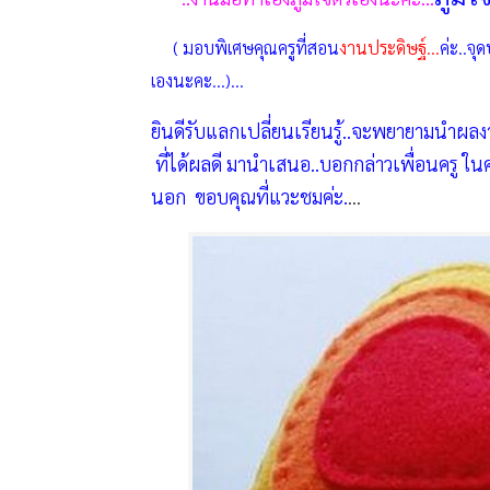
( มอบพิเศษคุณครูที่สอน
งานประดิษฐ์...
ค่ะ..จุ
เองนะคะ...)
...
ยินดีรับแลกเปลี่ยนเรียนรู้..จะพยายามนำผลง
ที่ได้ผลดี
มานำเสนอ..
บอกกล่าวเพื่อนครู ใน
นอก ขอบคุณที่แวะชมค่ะ.
...