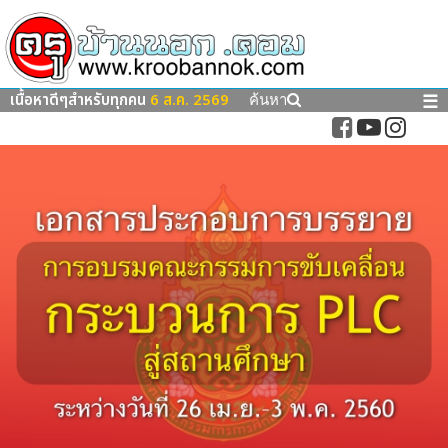
เนื้อหาดีๆสำหรับทุกคน
6 ส.ค. 2569
☰
ค้นหา