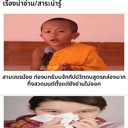
เรื่องน่าอ่าน/สาระน่ารู้
สามเณรน้อย ท่องบทธัมมจักกัปปวัตตนสูตรคล่องมาก
ทึ่งสวดมนต์ตั้งแต่ยังอ่านไม่ออก