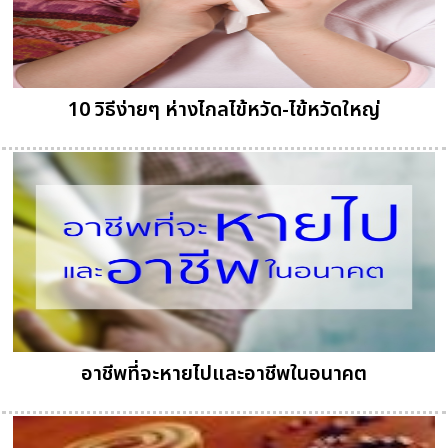
10 วิธีง่ายๆ ห่างไกลไข้หวัด-ไข้หวัดใหญ่
อาชีพที่จะหายไปและอาชีพในอนาคต