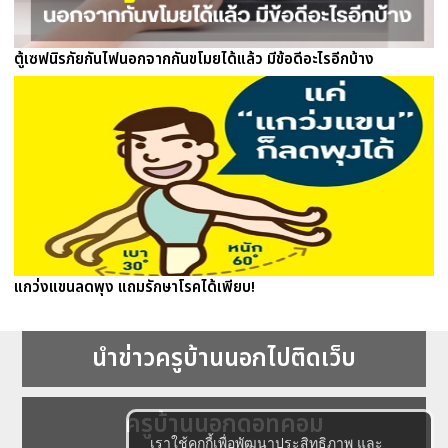
ตู้เซฟนิรภัยกันไฟนอกจากกันขโมยได้แล้ว มีข้อดีอะไรอีกบ้าง
แกว่งแขนลดพุง แถมรักษาโรคได้เพียบ!
นำข่าวครูบ้านนอกไปติดเว็บ
ครูบ้านนอกดอทคอม
เราใช้คุกกี้เพื่อพัฒนาประสิทธิภาพ และ