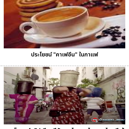
ประโยชน์ "คาเฟอีน" ในกาแฟ