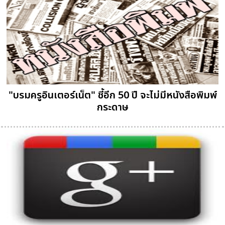
"บรมครูอินเตอร์เน็ต" ชี้อีก 50 ปี จะไม่มีหนังสือพิมพ์
กระดาษ