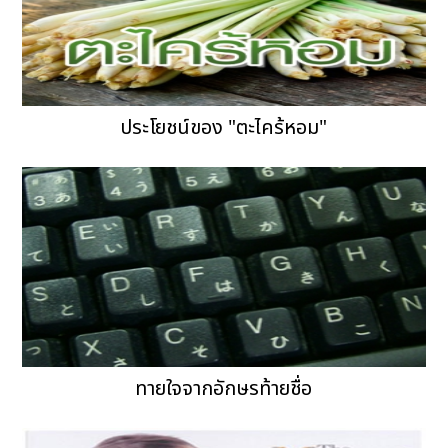
ประโยชน์ของ "ตะไคร้หอม"
ทายใจจากอักษรท้ายชื่อ