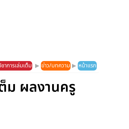
ิชาการเล่มเต็ม
▶
ข่าว/บทความ
▶
หน้าแรก
ต็ม ผลงานครู