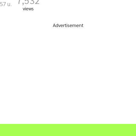
7,532
57 น.
views
Advertisement