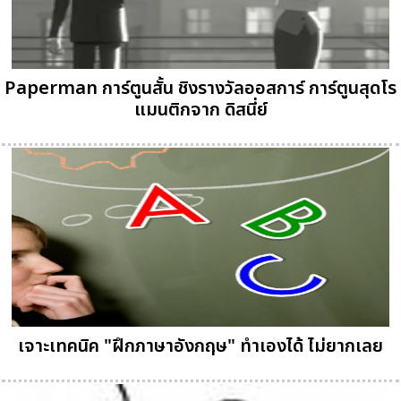
Paperman การ์ตูนสั้น ชิงรางวัลออสการ์ การ์ตูนสุดโร
แมนติกจาก ดิสนี่ย์
เจาะเทคนิค "ฝึกภาษาอังกฤษ" ทำเองได้ ไม่ยากเลย