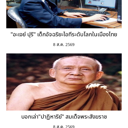
"อะเจย์ ปุริ" เด็กอัจฉริยะไอทีระดับโลกในเมืองไทย
8 ส.ค. 2569
บอกเล่า"ปาฏิหาริย์" สมเด็จพระสังฆราช
8 ส.ค. 2569