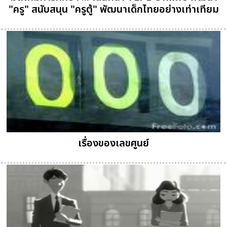
"ครู" สนับสนุน "ครูตู้" พัฒนาเด็กไทยอย่างเท่าเทียม
เรื่องของเลขศูนย์