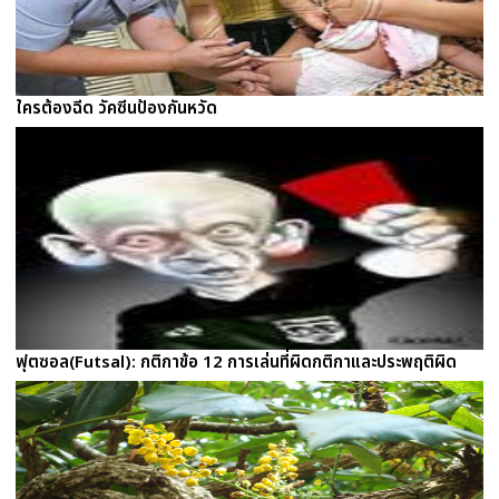
ใครต้องฉีด วัคซีนป้องกันหวัด
ฟุตซอล(Futsal): กติกาข้อ 12 การเล่นที่ผิดกติกาและประพฤติผิด