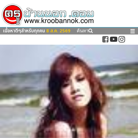
เนื้อหาดีๆสำหรับทุกคน
8 ส.ค. 2569
☰
ค้นหา