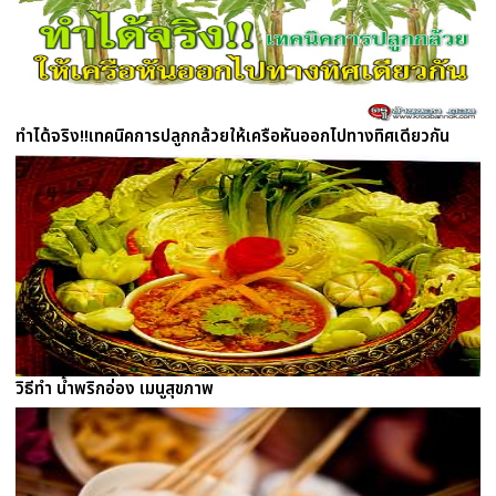
ทำได้จริง!!เทคนิคการปลูกกล้วยให้เครือหันออกไปทางทิศเดียวกัน
วิธีทำ น้ำพริกอ่อง เมนูสุขภาพ