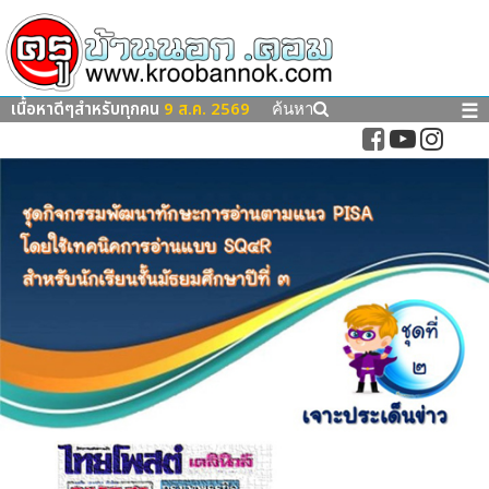
เนื้อหาดีๆสำหรับทุกคน
9 ส.ค. 2569
☰
ค้นหา