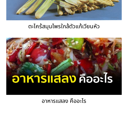
ตะไคร้สมุนไพรใกล้ตัวแก้เวียนหัว
อาหารแสลง คืออะไร