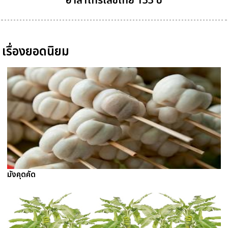
อำลาโทรเลขไทย 133 ปี
เรื่องยอดนิยม
มังคุดคัด