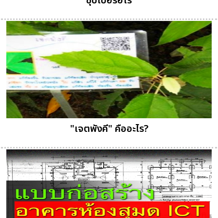
ซุปเปอร์ฮีโร่
"เจตพังคี" คืออะไร?