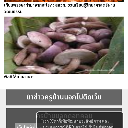
เทียนพรรษาทำมาจากอะไร? : สสวท. ชวนเรียนรู้วิทยาศาสตร์ผ่าน
วัฒนธรรม
พืชที่ใช้เป็นอาหาร
นำข่าวครูบ้านนอกไปติดเว็บ
ครูบ้านนอกดอทคอม
เราใช้คุกกี้เพื่อพัฒนาประสิทธิภาพ และ
เว็บไซต์เพื่อครู ข่าวการศึกษา ความรู้ การศึกษาไทย
ประสบการณ์ที่ดีในการใช้เว็บไซต์ของคุณ