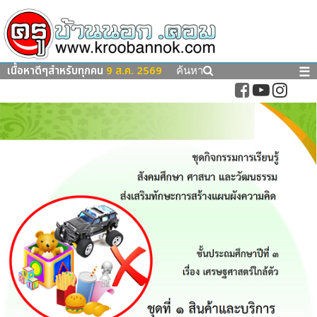
เนื้อหาดีๆสำหรับทุกคน
9 ส.ค. 2569
☰
ค้นหา