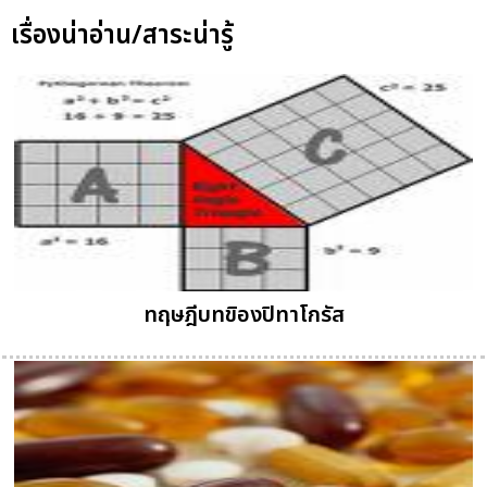
เรื่องน่าอ่าน/สาระน่ารู้
ทฤษฎีบทขิองปิทาโกรัส