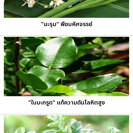
"มะรุม" พืชมหัศจรรย์
"ใบมะกรูด" แก้ความดันโลหิตสูง