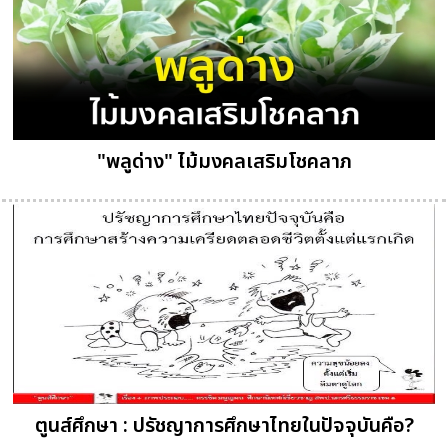
"พลูด่าง" ไม้มงคลเสริมโชคลาภ
ตูนส์ศึกษา : ปรัชญาการศึกษาไทยในปัจจุบันคือ?