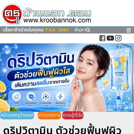
เนื้อหาดีๆสำหรับทุกคน
7 ส.ค. 2569
☰
ค้นหา
หน้าแรกครูบ้านนอก
ข่าว/บทความ
ความรู้ทั่วไป
ดริปวิตามิน ตัวช่วยฟื้นฟูผิว