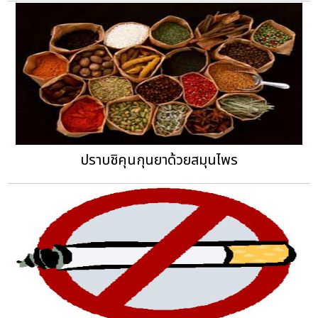
ปราบชิคุนกุนยาด้วยสมุนไพร