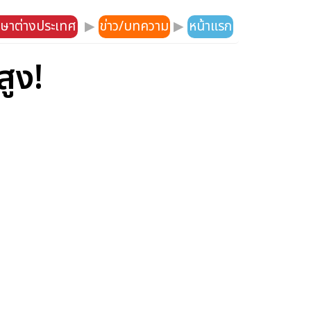
ษาต่างประเทศ
▶
ข่าว/บทความ
▶
หน้าแรก
ูง!