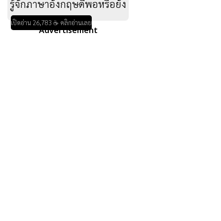
รู้จักภาษาอังกฤษดีพอหรือยัง
เปิดอ่าน 26,783 ☕ คลิกอ่านเลย
Advertisement