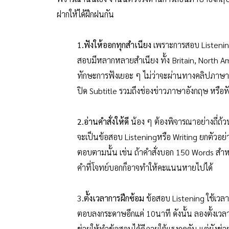
ฝากให้ได้ฝึกฝนกัน
1.ฟังให้ออกทุกสำเนียง
เพราะการสอบ Listening
สอบมีหลากหลายสำเนียง ทั้ง Britain, North Amer
ทักษะการฟังเยอะ ๆ ไม่ว่าจะผ่านทางคลิปภา
ปิด Subtitle รวมถึงช่องข่าวภาษาอังกฤษ หรื
2.อ่านคำสั่งให้ดี
น้อง ๆ ต้องพิจารณาอย่างถี่ถ
จะเป็นข้อสอบ
Listeningหรือ Writing ยกตัวอย่
ตอบตามนั้น เช่น ถ้าคำสั่งบอก 150 Words สำห
คำที่โจทย์บอกก็อาจทำให้คะแนนหายไปได้
3
.ตั้งเวลาการฝึกซ้อม
ข้อสอบ Listening ใช้เวลา
ตอบลงกระดาษอีกแค่ 10นาที ดังนั้น ลองตั้งเวลา
ช่วยให้ทำข้อสอบได้ดีภายใต้แรงกดดัน แต่ยังช่วย