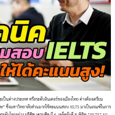
่าจะเป็นต่างประเทศ หรือระดับอินเตอร์ของเมืองไทย ต่างต้องเตรียม
ษ” ซึ่งมหาวิทยาลัยส่วนมากใช้คะแนนสอบ IELTS มาเป็นเกณฑ์ในการ
ษระดับโลกอย่าง
บริติช เคานซิล
มี 6 เคล็ดลับดี ๆ พิชิต “IELTS” มา