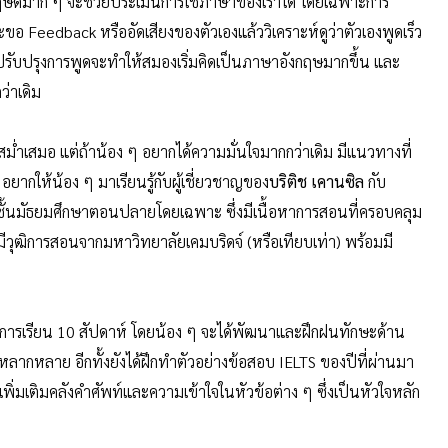
กฤษดีมาก ๆ จะช่วยประเมินการใช้ภาษาของเราได้ โดยเฉพาะการ
 Feedback หรืออัดเสียงของตัวเองแล้ววิเคราะห์ดูว่าตัวเองพูดเร็ว
ปรับปรุงการพูดจะทำให้สมองเริ่มคิดเป็นภาษาอังกฤษมากขึ้น และ
่าเดิม
างสม่ำเสมอ แต่ถ้าน้อง ๆ อยากได้ความมั่นใจมากกว่าเดิม มีแนวทางที่
ากให้น้อง ๆ มาเรียนรู้กับผู้เชี่ยวชาญของ
บริติช เคานซิล
กับ
ั้นมัธยมศึกษาตอนปลายโดยเฉพาะ ซึ่งมีเนื้อหาการสอนที่ครอบคลุม
ีวุฒิการสอนจากมหาวิทยาลัยเคมบริดจ์ (หรือเทียบเท่า) พร้อมมี
นการเรียน 10 สัปดาห์ โดยน้อง ๆ จะได้พัฒนาและฝึกฝนทักษะด้าน
ลากหลาย อีกทั้งยังได้ฝึกทำตัวอย่างข้อสอบ IELTS ของปีที่ผ่านมา
ิ่มเติมคลังคำศัพท์และความเข้าใจในหัวข้อต่าง ๆ ซึ่งเป็นหัวใจหลัก