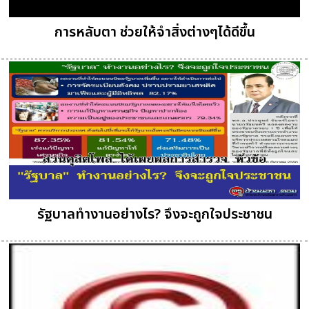
การหลับตา ช่วยให้จำสิ่งต่างๆได้ดีขึ้น
รัฐบาลทำงานอย่างไร? จึงจะถูกใจประชาชน