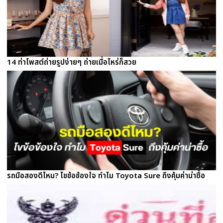
14 ท่าโพสต์ถ่ายรูปง่ายๆ ถ่ายเมื่อไหร่ก็สวย
รถมือสองดีไหม? ไขข้อข้องใจ ทำไม Toyota Sure ถึงคุ้มค่าน่าซื้อ