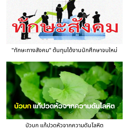
"ทักษะทางสังคม" ต้นทุนได้งานนักศึกษาจบใหม่
บัวบก แก้ปวดหัวจากความดันโลหิต