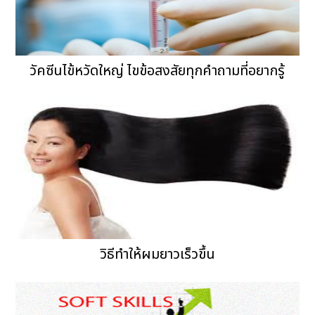
วัคซีนไข้หวัดใหญ่ ไขข้อสงสัยทุกคำถามที่อยากรู้
วิธีทําให้ผมยาวเร็วขึ้น