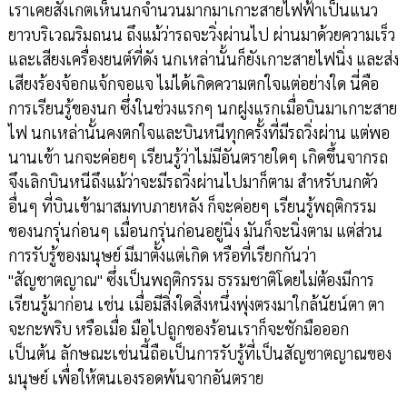
เราเคยสังเกตเห็นนกจำนวนมากมาเกาะสายไฟฟ้าเป็นแนว
ยาวบริเวณริมถนน ถึงแม้ว่ารถจะวิ่งผ่านไป ผ่านมาด้วยความเร็ว
และเสียงเครื่องยนต์ที่ดัง นกเหล่านั้นก็ยังเกาะสายไฟนิ่ง และส่ง
เสียงร้องจ้อกแจ้กจอแจ ไม่ได้เกิดความตกใจแต่อย่างใด นี่คือ
การเรียนรู้ของนก ซึ่งในช่วงแรกๆ นกฝูงแรกเมื่อบินมาเกาะสาย
ไฟ นกเหล่านั้นคงตกใจและบินหนีทุกครั้งที่มีรถวิ่งผ่าน แต่พอ
นานเข้า นกจะค่อยๆ เรียนรู้ว่าไม่มีอันตรายใดๆ เกิดขึ้นจากรถ
จึงเลิกบินหนีถึงแม้ว่าจะมีรถวิ่งผ่านไปมาก็ตาม สำหรับนกตัว
อื่นๆ ที่บินเข้ามาสมทบภายหลัง ก็จะค่อยๆ เรียนรู้พฤติกรรม
ของนกรุ่นก่อนๆ เมื่อนกรุ่นก่อนอยู่นิ่ง มันก็จะนิ่งตาม แต่ส่วน
การรับรู้ของมนุษย์ มีมาตั้งแต่เกิด หรือที่เรียกกันว่า
"สัญชาตญาณ" ซึ่งเป็นพฤติกรรม ธรรมชาติโดยไม่ต้องมีการ
เรียนรู้มาก่อน เช่น เมื่อมีสิ่งใดสิ่งหนึ่งพุ่งตรงมาใกล้นัยน์ตา ตา
จะกะพริบ หรือเมื่อ มือไปถูกของร้อนเราก็จะชักมือออก
เป็นต้น ลักษณะเช่นนี้ถือเป็นการรับรู้ที่เป็นสัญชาตญาณของ
มนุษย์ เพื่อให้ตนเองรอดพ้นจากอันตราย