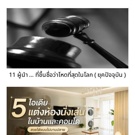
11 ผู้นำ ... ที่ขึ้นชื่อว่าโหดที่สุดในโลก ( ยุคปัจจุบัน )