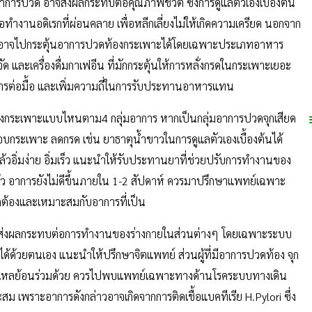
่มีอาการปวด อาจส่งผลกระทบต่อคุณภาพชีวิต ซึ่งการดูแลตัวเองเบื้องต้น
ทำงานอดิเรกที่ผ่อนคลาย เพื่อหลีกเลี่ยงไม่ให้เกิดความเครียด นอกจาก
างอาจไปกระตุ้นอาการปวดท้องกระเพาะได้โดยเฉพาะประเภทอาหาร
ด และเครื่องดื่มกาเฟอีน ที่มักกระตุ้นให้การหลั่งกรดในกระเพาะเยอะ
หารต่อมื้อ และเพิ่มความถี่ในการรับประทานอาหารแทน
ท้องกระเพาะแบบไหนตาม4 กลุ่มอาการ หากเป็นกลุ่มอาการปวดจุกเสียด
ระเพาะ ลดกรด เช่น ยาธาตุน้ำขาวในการดูแลตัวเองเบื้องต้นได้
้วอิ่มง่าย อิ่มเร็ว แนะนำให้รับประทานยาที่ช่วยปรับการทำงานของ
ว อาการยังไม่ดีขึ้นภายใน 1-2 สัปดาห์ ควรมาปรึกษาแพทย์เฉพาะ
ถูกต้องและเหมาะสมกับอาการที่เป็น
ถส่งผลกระทบต่อการทำงานของร่างกายในส่วนต่างๆ โดยเฉพาะระบบ
ด้ด้วยตนเอง แนะนำให้ปรึกษาจิตแพทย์ ส่วนผู้ที่มีอาการปวดท้อง จุก
กรดไหลย้อนร่วมด้วย ควรไปพบแพทย์เฉพาะทางด้านโรคระบบทางเดิน
 เพราะอาการดังกล่าวอาจเกิดจากการติดเชื้อแบคทีเรีย H.Pylori ซึ่ง