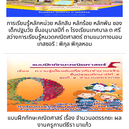
การเรียนรู้หลักหน่วย หลักสิบ หลักร้อย หลักพัน ของ
เด็กปฐมวัย ชั้นอนุบาลปีที่ ๓ โรงเรียนเทศบาล ต ศรี
สว่างการเรียนรู้หมวดคณิตศาสตร์ ตามแนวทางมอน
เทสซอริ : พิกุล พิกุลหอม
แบบฝึกทักษะคณิตศาสร์ เรื่อง จำนวนอตรรกยะ ผล
งานครูกานต์ธีรา มาแก้ว