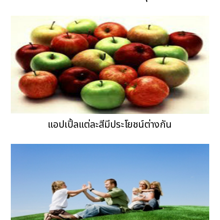
แอปเปิ้ลแต่ละสีมีประโยชน์ต่างกัน