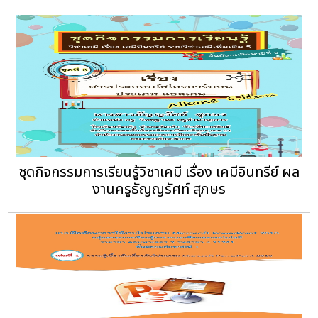
ชุดกิจกรรมการเรียนรู้วิชาเคมี เรื่อง เคมีอินทรีย์ ผล
งานครูธัญญรัศท์ สุภษร