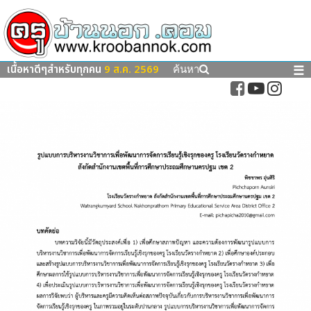
เนื้อหาดีๆสำหรับทุกคน
9 ส.ค. 2569
☰
ค้นหา