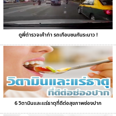
ดูพี่ตำรวจเค้าทำ รถเกือบชนกันระนาว !
6 วิตามินและแร่ธาตุที่ดีต่อสุขภาพช่องปาก