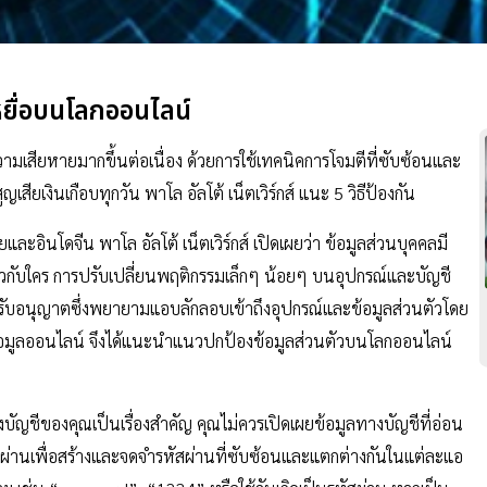
หยื่อบนโลกออนไลน์
ามเสียหายมากขึ้นต่อเนื่อง ด้วยการใช้เทคนิคการโจมตีที่ซับซ้อนและ
เสียเงินเกือบทุกวัน พาโล อัลโต้ เน็ตเวิร์กส์ แนะ 5 วิธีป้องกัน
ินโดจีน พาโล อัลโต้ เน็ตเวิร์กส์ เปิดเผยว่า ข้อมูลส่วนบุคคลมี
ัวกับใคร การปรับเปลี่ยนพฤติกรรมเล็กๆ น้อยๆ บนอุปกรณ์และบัญชี
้รับอนุญาตซึ่งพยายามแอบลักลอบเข้าถึงอุปกรณ์และข้อมูลส่วนตัวโดย
ะข้อมูลออนไลน์ จึงได้แนะนำแนวปกป้องข้อมูลส่วนตัวบนโลกออนไลน์
ัญชีของคุณเป็นเรื่องสำคัญ คุณไม่ควรเปิดเผยข้อมูลทางบัญชีที่อ่อน
ผ่านเพื่อสร้างและจดจำรหัสผ่านที่ซับซ้อนและแตกต่างกันในแต่ละแอ