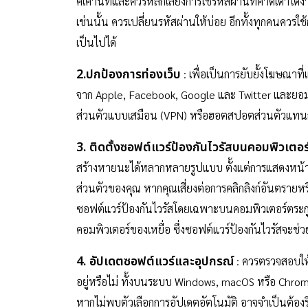
คเคานท์และควรหลีกเลี่ยงการใช้รหัสผ่านที่คาดเดาได้ง
เช่นนั้น ควรเปลี่ยนรหัสผ่านให้บ่อย อีกทั้งทุกคนค
เป็นไปได้
2.ปกป้องการท่องเว็บ
: เพื่อเป็นการยับยั้งโฆษณา
จาก Apple, Facebook, Google และ Twitter และยอมรับค
ส่วนตัวแบบเสมือน (VPN) หรือฮอตสปอตส่วนตัวแทนการ
3. ติดตั้งซอฟต์แวร์ป้องกันไวรัสบนคอมพิวเตอร
สร้างหายนะได้หลากหลายรูปแบบ ตั้งแต่การแสดงหน้
ส่วนตัวของคุณ หากคุณเสี่ยงต่อการคลิกลิงก์อันตรายห
ซอฟต์แวร์ป้องกันไวรัสโดยเฉพาะบนคอมพิวเตอร์ตระกูล 
คอมพิวเตอร์ของเหยื่อ ซึ่งซอฟต์แวร์ป้องกันไวรัสจะช
4. อัปเดตซอฟต์แวร์และอุปกรณ์
: ควรตรวจสอบให้
อยู่หรือไม่ ทั้งบนระบบ Windows, macOS หรือ Chrome
หากไม่พบตัวเลือกการอัปเดตอัตโนมัติ อาจจำเป็นต้องร