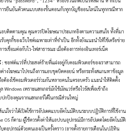
่าย เช่น “password”, “1234” หรือใช้วันเกิดเป็นรหัสผ่าน หากเป็น
วรใช้การยืนยันตัวตนแบบสองขั้นตอนกับทุกบัญชีออนไลน์ในทุกกรณีหาก
ที่แอบติดตามคุณ คุณควรปิดโฆษณาประเภทอิงตามความสนใจ ทั้งที่มา
ุกกี้ของเว็บไซต์เฉพาะเท่าที่จำเป็น อีกทั้งยังแนะนำให้ใช้เครือข่าย
เชื่อมต่อกับไว-ไฟสาธารณะ เมื่อต้องการท่องอินเทอร์เน็ต
์
: ซอฟต์แวร์ที่ประสงค์ร้ายที่แฝงอยู่กับคอมพิวเตอร์ของเราสามารถ
าต่างโฆษณาไปจนถึงการแอบขุดบิตคอยน์ หรือกระทั่งสแกนหาข้อมูล
รือต้องใช้คอมพิวเตอร์ร่วมกันหลายคนในครอบครัว แนะนำให้ติดตั้ง
Windows เพราะแฮกเกอร์มักใช้มัลแวร์หรือไวรัสเพื่อเข้าถึง
่วยปกป้องคุณจากแฮกเกอร์ได้ในกรณีส่วนใหญ่
แน่ใจว่าได้เปิดใช้การอัปเดตแบบอัตโนมัติบนระบบปฏิบัติการที่ใช้งาน
 OS ก็ตาม ผู้ใช้ควรตั้งค่าให้แอปบนอุปกรณ์มีการอัปเดตโดยอัตโนมัติ
ีบูตอุปกรณ์ด้วยตนเองเป็นครั้งคราว (อาจตั้งรายการเตือนในปฏิทิน