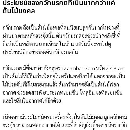
ประโยชน์ของกวักมรกตที่เป็นมากกว่าแค่
ต้นไม้มงคล
กวักมรกต ถือเป็นต้นไม้มงคลที่คนนิยมปลูกกันมากในช่วงที่
ผ่านมา ตามหลักฮวงจุ้ยนั้น ต้นกวักมรกตจะช่วยนำ 'พลังชี่' ที่
ถือว่าเป็นพลังงานบวกเข้ามาในบ้าน แต่วันนี้จะพาไปดู
ประโยชน์อีกอย่างของต้นกวักมรกตกัน
กวักมรกต มีชื่อภาษาอังกฤษว่า Zanzibar Gem หรือ ZZ Plant
เป็นต้นไม้ที่มีถิ่นกำเนิดอยู่ในทวีปแอฟริกาใต้ นอกจากจะเป็น
ไม้ประดับที่มีใบสวยงามแล้ว ต้นกวักมรกตยังเป็นต้นไม้ฟอก
อากาศ ช่วยลดสารพิษประเภทเบนซีน โทลูอีน เอทิลเบนซีน
และไซลีนในอากาศได้อีกด้วย
เนื่องจากมีประโยชน์ครบเครื่อง ทั้งเป็นต้นไม้มงคล ถูกหลักตาม
ฮวงจุ้ย สามารถฟอกอากาศได้ และที่สำคัญยังเลี้ยงง่าย ถือว่ากวัก