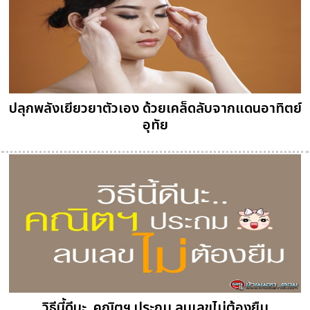
ปลุกพลังเยียวยาตัวเอง ด้วยเคล็ดลับจากแดนอาทิตย์
อุทัย
วิธีนี้ดีนะ..คณิตฯ ประถม ลบเลขไม่ต้องยืม