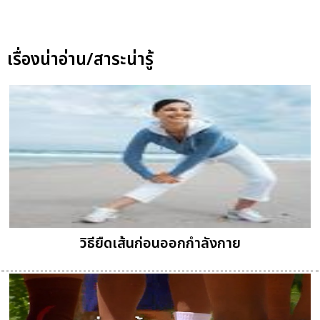
เรื่องน่าอ่าน/สาระน่ารู้
วิธียืดเส้นก่อนออกกำลังกาย