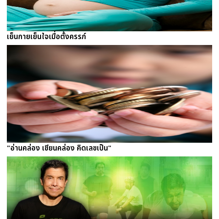
เย็นกายเย็นใจเมื่อตั้งครรภ์
"อ่านคล่อง เขียนคล่อง คิดเลขเป็น"