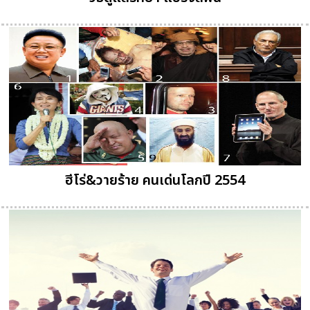
ฮีโร่&วายร้าย คนเด่นโลกปี 2554