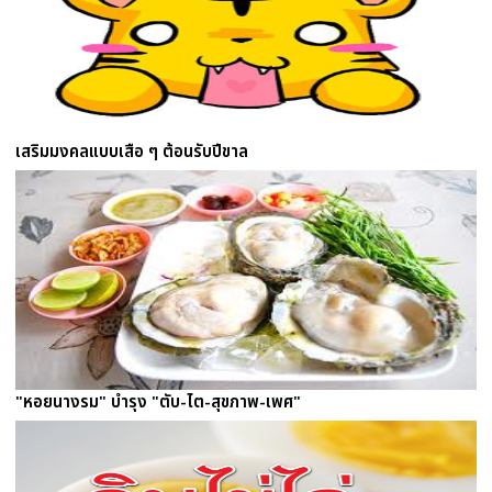
เสริมมงคลแบบเสือ ๆ ต้อนรับปีขาล
"หอยนางรม" บำรุง "ตับ-ไต-สุขภาพ-เพศ"