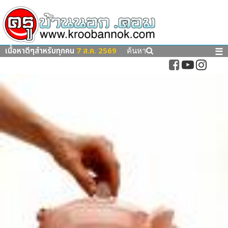
เนื้อหาดีๆสำหรับทุกคน
7 ส.ค. 2569
☰
ค้นหา