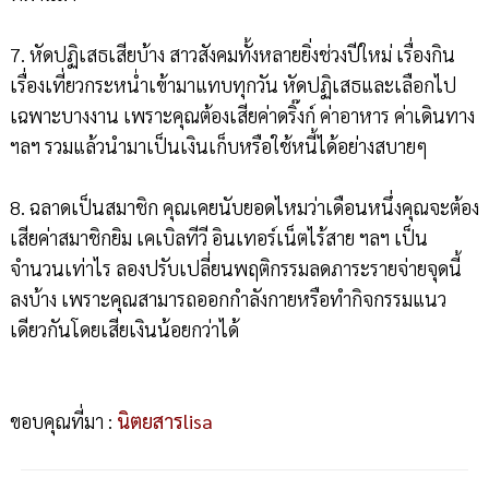
7. หัดปฏิเสธเสียบ้าง สาวสังคมทั้งหลายยิ่งช่วงปีใหม่ เรื่องกิน
เรื่องเที่ยวกระหน่ำเข้ามาแทบทุกวัน หัดปฏิเสธและเลือกไป
เฉพาะบางงาน เพราะคุณต้องเสียค่าดริ๊งก์ ค่าอาหาร ค่าเดินทาง
ฯลฯ รวมแล้วนำมาเป็นเงินเก็บหรือใช้หนี้ได้อย่างสบายๆ
8. ฉลาดเป็นสมาชิก คุณเคยนับยอดไหมว่าเดือนหนึ่งคุณจะต้อง
เสียค่าสมาชิกยิม เคเบิลทีวี อินเทอร์เน็ตไร้สาย ฯลฯ เป็น
จำนวนเท่าไร ลองปรับเปลี่ยนพฤติกรรมลดภาระรายจ่ายจุดนี้
ลงบ้าง เพราะคุณสามารถออกกำลังกายหรือทำกิจกรรมแนว
เดียวกันโดยเสียเงินน้อยกว่าได้
ขอบคุณที่มา :
นิตยสารlisa