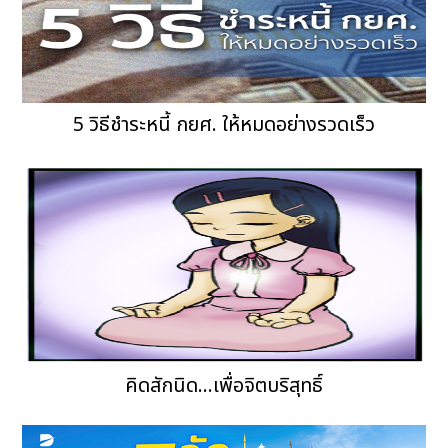
5 วิธีชำระหนี้ กยศ. ให้หมดอย่างรวดเร็ว
คิดสักนิด...เพื่อจิตบริสุทธิ์