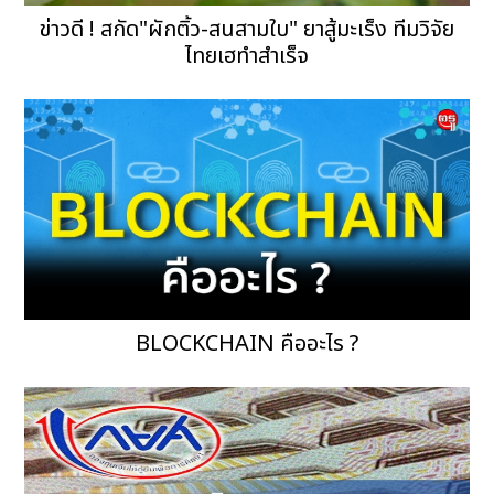
ข่าวดี ! สกัด"ผักติ้ว-สนสามใบ" ยาสู้มะเร็ง ทีมวิจัย
ไทยเฮทำสำเร็จ
BLOCKCHAIN คืออะไร ?