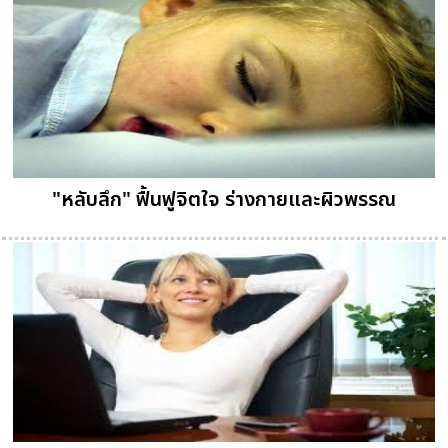
"หลับลึก" ฟื้นฟูจิตใจ ร่างกายและผิวพรรณ