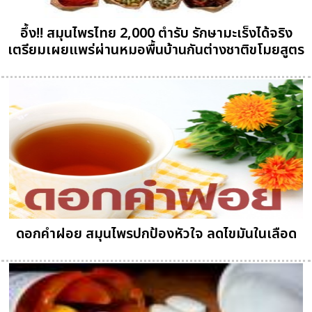
อึ้ง!! สมุนไพรไทย 2,000 ตำรับ รักษามะเร็งได้จริง
เตรียมเผยแพร่ผ่านหมอพื้นบ้านกันต่างชาติขโมยสูตร
ดอกคำฝอย สมุนไพรปกป้องหัวใจ ลดไขมันในเลือด