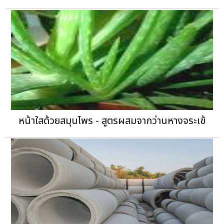
หน้าใสด้วยสมุนไพร - สูตรผสมจากว่านหางจระเข้