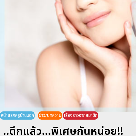
หน้าแรกครูบ้านนอก
ข่าว/บทความ
เรื่องราวจากสมาชิก
..ดึกแล้ว...พิเศษกันหน่อย!!