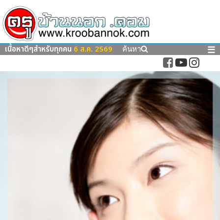
เนื้อหาดีๆสำหรับทุกคน
6 ส.ค. 2569
☰
ค้นหา