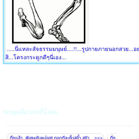
.....นี่แหละสัจธรรมมนุษย์....!!...รูปกายภายนอกสวย...อ
สิ...โครงกระดูกดีๆนี่เอง...
ขอบคุณที่มาภาพที่นี่.คอม
..ดึกแล้ว...พิเศษกันหน่อย!! ถอดทีละชั้นสยิ๊ว สยิว ....>>>
..ดึก