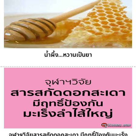
น้ำผึ้ง...หวานเป็นยา
จุฬาฯวิจัยสารสกัดดอกสะเดา มีฤทธิ์ป้องกันมะเร็ง