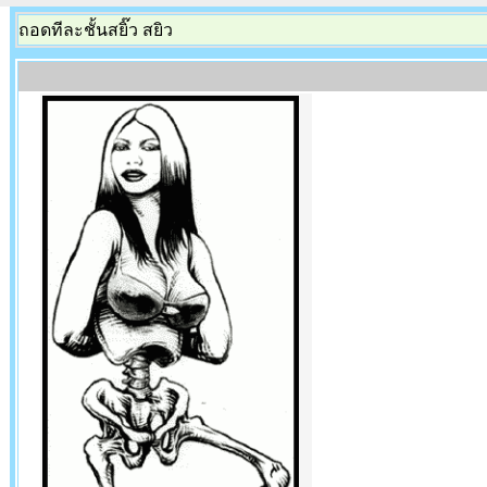
ถอดทีละชั้นสยิ๊ว สยิว