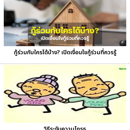
กู้ร่วมกับใครได้บ้าง? เปิดเงื่อนไขกู้ร่วมที่ควรรู้
วิธีระงับความโกรธ