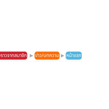
องราวจากสมาชิก
▶
ข่าว/บทความ
▶
หน้าแรก