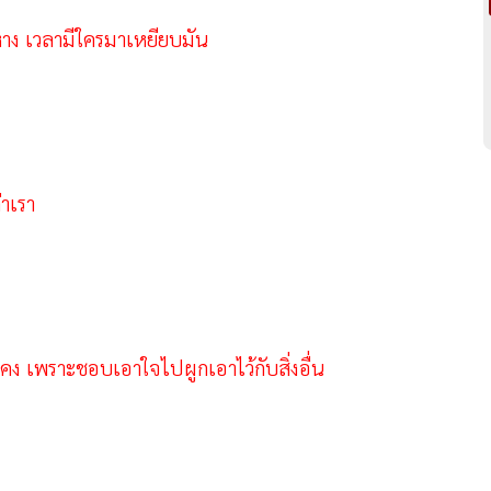
หาง เวลามีใครมาเหยียบมัน
่าเรา
นคง เพราะชอบเอาใจไปผูกเอาไว้กับสิ่งอื่น